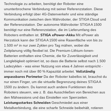
Technologie zu arbeiten, benötigt der Roboter eine
ununterbrochene Verbindung mit seiner Referenzstation. Diese
Verbindung erfolgt über 4G-Datenverkehr und eine ständige
Kommunikation zwischen dem Mähroboter, der STIGA Cloud und
der Referenzstation. Der autonome Mähroboter STIGA A 1500
benötigt nur eine Referenzstation, die im Lieferumfang des
STIGA ePower-Akku
Roboters enthalten ist.
Mit ePower als
Herzstück kann der STIGA A 1500 eine Rasenfläche von bis zu
1.500 m² in nur zwei Zyklen pro Tag mähen, wobei die
Zeitplanung völlig flexibel ist. Die Premium-Lithium-Ionen-
Batterien enthalten eine Chemie, die für Zuverlässigkeit und
Langlebigkeit optimiert ist, so dass die Batterie selbst nach 1.500
Ladezyklen - was einer Nutzung von etwa 4 Jahren entspricht -
Vollständig
immer noch mit über 80 % Kapazität arbeitet.
anpassbares Perimeter
Da der Roboter kabellos ist, brauchst du
nur einen Finger, um die virtuelle Begrenzung deines STIGA A
1500 zu ändern. Du kannst auch andere Funktionen des
Roboters steuern, wie z. B. das Ausschließen von Bereichen aus
den Mähsessions und das Einstellen von Sperrzeiten.
Leistungsstarkes Schneiden
Geschmiedet aus einer
Metallverbindung, die eine scharfe Schneide beibehält, rotieren