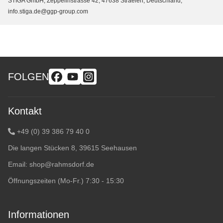
STIGA GmbH, Zeppelinstrasse 42, 47638 Straelen, Deutschland,
info.stiga.de@ggp-group.com
FOLGEN
Kontakt
+49 (0) 39 386 79 40 0
Die langen Stücken 8, 39615 Seehausen
Email:
shop@rahmsdorf.de
Öffnungszeiten (Mo-Fr.) 7:30 - 15:30
Informationen