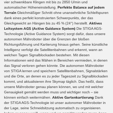
vier schwenkbare Klingen mit bis zu 2850 U/min und
Perfekte Balance auf jedem
automatischer Höheneinstellung.
Terrain
Gleichmäßiger Schnitt ohne unansehnliche Schleifspuren
dank eines perfekt konstruierten Schwerpunkts, der das
Aktives
Gleichgewicht an Hängen bis zu 45 % (24°) herstellt.
Leitsystem AGS (Active Guidance System)
Die STIGA AGS-
Technologie (Active Guidance System) sorgt dafür, dass unsere
autonomen Mähroboter über die Grenzen der bloßen
Richtungsführung und Kartierung hinaus gehen. Seine künstliche
Intelligenz verfolgt die Satellitenbahnen und erkennt, wann an
welchen Tagen Signalblockaden bestehen. Mit diesen
Informationen wird das Mähen in Bereichen vermieden, in denen
das Signal verloren gehen könnte. Die autonomen Mähroboter
von STIGA lernen und speichern Satellitenbahnen, Signalstärken
und die Orte, an denen es zu jeder Tageszeit zu Signalblockaden
kommt, und aktualisieren ihre Skymap täglich. Das heißt, dass
unsere Mähroboter genau planen können, wo und mit welcher
Genauigkeit gemäht werden muss und wichtiger noch – sie
Aktive Gartenkartierung
können einfach weitermähen.
Dank
der STIGA AGS-Technologie ist unser autonomer Mähroboter in
der Lage, seine Schneidsitzung automatisch zu organisieren.