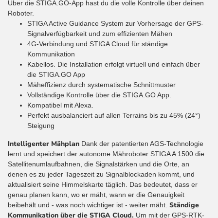
Über die STIGA.GO-App hast du die volle Kontrolle über deinen
Roboter.
STIGA Active Guidance System zur Vorhersage der GPS-
Signalverfügbarkeit und zum effizienten Mähen
4G-Verbindung und STIGA Cloud für ständige
Kommunikation
Kabellos. Die Installation erfolgt virtuell und einfach über
die STIGA.GO App
Mäheffizienz durch systematische Schnittmuster
Vollständige Kontrolle über die STIGA.GO App.
Kompatibel mit Alexa.
Perfekt ausbalanciert auf allen Terrains bis zu 45% (24°)
Steigung
Intelligenter Mähplan
Dank der patentierten AGS-Technologie
lernt und speichert der autonome Mähroboter STIGA A 1500 die
Satellitenumlaufbahnen, die Signalstärken und die Orte, an
denen es zu jeder Tageszeit zu Signalblockaden kommt, und
aktualisiert seine Himmelskarte täglich. Das bedeutet, dass er
genau planen kann, wo er mäht, wann er die Genauigkeit
Ständige
beibehält und - was noch wichtiger ist - weiter mäht.
Kommunikation über die STIGA Cloud.
Um mit der GPS-RTK-