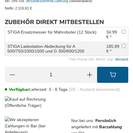
inkl. 19% USt.
Versandkostenfreie Lieferung
(Standardpaket)
Netto:
2.116,81
€
ZUBEHÖR DIREKT MITBESTELLEN
STIGA Ersatzmesser für Mähroboter (12 Stück)
34,99
€ *
STIGA Ladestation-Abdeckung für A
185,89
500/750/1000/1500 und G 300/600/1200
€ *
* Alle Preise inkl. MwSt. zzgl.
Versand
Verfügbar
Lieferzeit:
3 - 8 Tage
(DE - Ausland abweichend)
Persönlich
Nur bei uns:
Barzahlung
angeliefert mit
vor Ort.