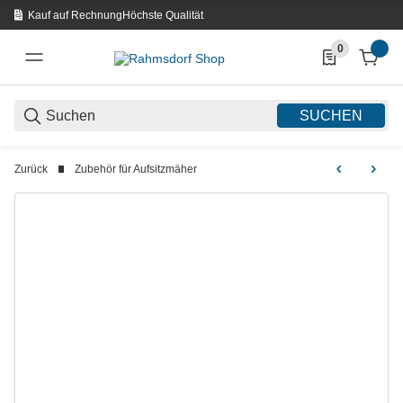
Kauf auf Rechnung
Höchste Qualität
0
0 Produkte in d
SUCHEN
Zurück
Zubehör für Aufsitzmäher