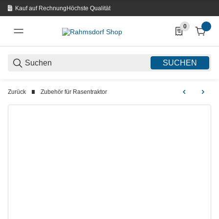
Kauf auf Rechnung
Höchste Qualität
0
0 Produkte in d
SUCHEN
Zurück
Zubehör für Rasentraktor