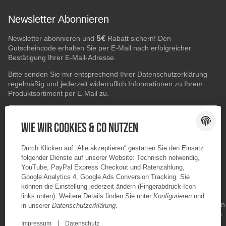
Newsletter Abonnieren
5€
Newsletter abonnieren und
Rabatt sichern! Den
Gutscheincode erhalten Sie per E-Mail nach erfolgreicher
Bestätigung Ihrer E-Mail-Adresse.
Bitte senden Sie mir entsprechend Ihrer
Datenschutzerklärung
regelmäßig und jederzeit widerruflich Informationen zu Ihrem
Produktsortiment per E-Mail zu.
E-Mail-Adresse
ABONNIEREN
Wie wir Cookies & Co nutzen
Durch Klicken auf „Alle akzeptieren“ gestatten Sie den Einsatz
folgender Dienste auf unserer Website: Technisch notwendig,
YouTube, PayPal Express Checkout und Ratenzahlung,
Google Analytics 4, Google Ads Conversion Tracking. Sie
können die Einstellung jederzeit ändern (Fingerabdruck-Icon
links unten). Weitere Details finden Sie unter
Konfigurieren
und
in unserer
Datenschutzerklärung
.
|
Impressum
Datenschutz