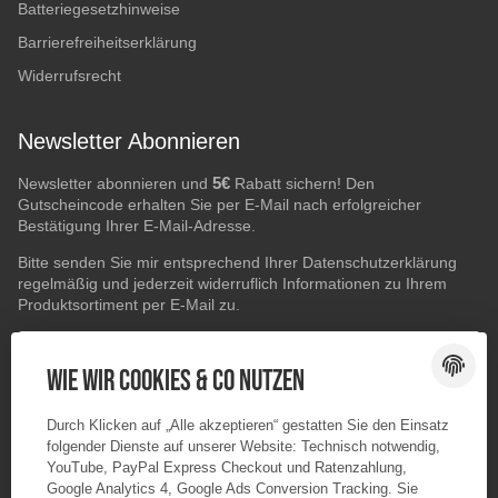
Batteriegesetzhinweise
Barrierefreiheitserklärung
Widerrufsrecht
Newsletter Abonnieren
5€
Newsletter abonnieren und
Rabatt sichern! Den
Gutscheincode erhalten Sie per E-Mail nach erfolgreicher
Bestätigung Ihrer E-Mail-Adresse.
Bitte senden Sie mir entsprechend Ihrer
Datenschutzerklärung
regelmäßig und jederzeit widerruflich Informationen zu Ihrem
Produktsortiment per E-Mail zu.
E-Mail-Adresse
ABONNIEREN
Wie wir Cookies & Co nutzen
Durch Klicken auf „Alle akzeptieren“ gestatten Sie den Einsatz
folgender Dienste auf unserer Website: Technisch notwendig,
YouTube, PayPal Express Checkout und Ratenzahlung,
Google Analytics 4, Google Ads Conversion Tracking. Sie