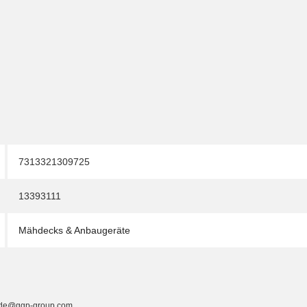
7313321309725
13393111
Mähdecks & Anbaugeräte
ga.de@ggp-group.com