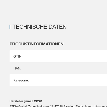
TECHNISCHE DATEN
PRODUKTINFORMATIONEN
Produkteigenschaft
Wert
GTIN:
HAN:
Kategorie:
Hersteller gemäß GPSR
STIGA GmbH, Zeppelinstrasse 42, 47638 Straelen, Deutschland, info.sti