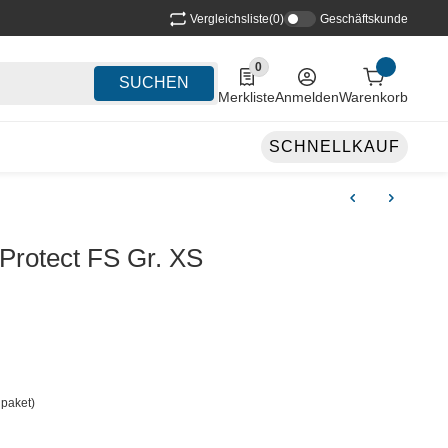
Vergleichsliste
(0)
Geschäftskunde
0
0 Produkte in der Liste
SUCHEN
Merkliste
Anmelden
Warenkorb
SCHNELLKAUF
Protect FS Gr. XS
paket)