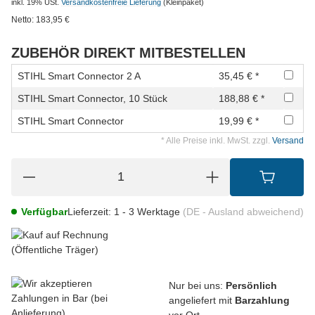
inkl. 19% USt.
Versandkostenfreie Lieferung
(Kleinpaket)
Netto:
183,95
€
ZUBEHÖR DIREKT MITBESTELLEN
STIHL Smart Connector 2 A
35,45 € *
STIHL Smart Connector, 10 Stück
188,88 € *
STIHL Smart Connector
19,99 € *
* Alle Preise inkl. MwSt. zzgl.
Versand
Verfügbar
Lieferzeit:
1 - 3 Werktage
(DE - Ausland abweichend)
Nur bei uns:
Persönlich
angeliefert mit
Barzahlung
vor Ort.