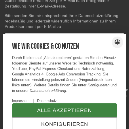
Gutscheincode erhalten Sie per E-Mail nach erfolgreicher
Bestätigung Ihrer E-Mail-Adresse.
Bitte senden Sie mir entsprechend Ihrer
Datenschutzerklärung
regelmäßig und jederzeit widerruflich Informationen zu Ihrem
Produktsortiment per E-Mail zu.
E-Mail-Adresse
ABONNIEREN
Wie wir Cookies & Co nutzen
Durch Klicken auf „Alle akzeptieren“ gestatten Sie den Einsatz
folgender Dienste auf unserer Website: Technisch notwendig,
YouTube, PayPal Express Checkout und Ratenzahlung,
Google Analytics 4, Google Ads Conversion Tracking. Sie
können die Einstellung jederzeit ändern (Fingerabdruck-Icon
links unten). Weitere Details finden Sie unter
Konfigurieren
und
in unserer
Datenschutzerklärung
.
|
Impressum
Datenschutz
ALLE AKZEPTIEREN
© Konzano GmbH
* Alle Preise inkl. gesetzlicher USt., zzgl.
Versand
KONFIGURIEREN
TECHNIK JTL-Shop Template
VERTRAG WIDERRUFEN