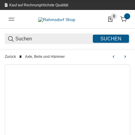
Kauf auf Rechnung
Höchste Qualität
0
0 Produkte in d
SUCHEN
Zurück
Äxte, Beile und Hämmer