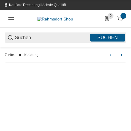
Kauf auf Rechnung
Höchste Qualität
0
0 Produkte in d
SUCHEN
Zurück
Kleidung