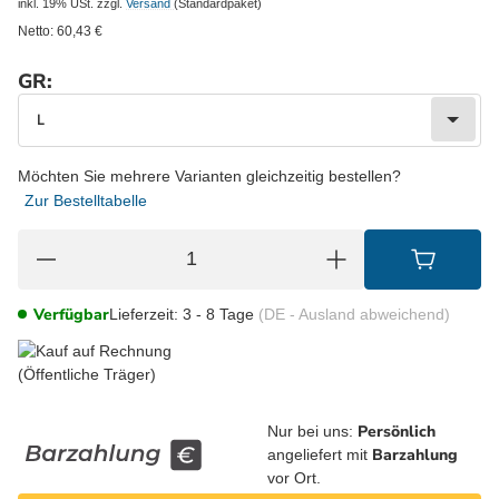
inkl. 19% USt.
zzgl.
Versand
(Standardpaket)
Netto:
60,43
€
GR:
wählen
Bitte wählen Sie eine Variation.
L
Möchten Sie mehrere Varianten gleichzeitig bestellen?
Zur Bestelltabelle
Verfügbar
Lieferzeit:
3 - 8 Tage
(DE - Ausland abweichend)
Persönlich
Nur bei uns:
Barzahlung
angeliefert mit
vor Ort.