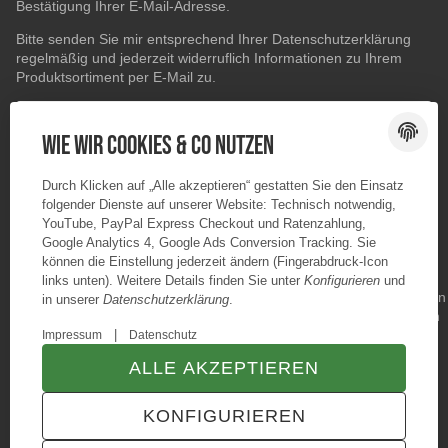
Bestätigung Ihrer E-Mail-Adresse.
Bitte senden Sie mir entsprechend Ihrer
Datenschutzerklärung
regelmäßig und jederzeit widerruflich Informationen zu Ihrem
Produktsortiment per E-Mail zu.
E-Mail-Adresse
ABONNIEREN
Wie wir Cookies & Co nutzen
Durch Klicken auf „Alle akzeptieren“ gestatten Sie den Einsatz
folgender Dienste auf unserer Website: Technisch notwendig,
YouTube, PayPal Express Checkout und Ratenzahlung,
Google Analytics 4, Google Ads Conversion Tracking. Sie
können die Einstellung jederzeit ändern (Fingerabdruck-Icon
links unten). Weitere Details finden Sie unter
Konfigurieren
und
in unserer
Datenschutzerklärung
.
|
Impressum
Datenschutz
ALLE AKZEPTIEREN
© Konzano GmbH
* Alle Preise inkl. gesetzlicher USt., zzgl.
Versand
KONFIGURIEREN
TECHNIK JTL-Shop Template
VERTRAG WIDERRUFEN