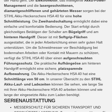
der Hand geht. Der
Elektromotor
, das intelligente
Akku-Power-
Management
und die
lasergeschnittenen,
diamantgeschliffenen und gehärteten Messer
sorgen bei der
STIHL Akku-Heckenschere HSA 40 für eine
hohe
Schnittleistung
. Die
Zweihandschaltung
ermöglicht dabei eine
einfache und komfortable Bedienung. Der Start erfolgt durch
gleichzeitiges Betätigen der Schalter am
Bügelgriff
und am
hinteren Handgriff
. Dieser ist mit
Softgrip-Flächen
ausgestattet, die in jeder Arbeitsrichtung einen sehr guten Halt
unterstützen. Um die Schneidmesser vor Beschädigung bei
bodennahen Arbeiten oder Kontakt mit Mauern zu schützen,
verfügt die STIHL HSA 40 über einen
aufgeschraubten
Führungsschutz
. Die praktische
Aufhängeöse
am hinteren
Handgriff ermöglicht eine sichere,
platzsparende
Aufbewahrung
. Die Akku-Heckenschere HSA 40 hat eine
Schnittlänge von 50 cm
. In unserer Übersicht zu den
STIHL
Akku-Lauf- und Ladezeiten
können Sie sehen, wie lange Sie
mit Ihrer Akku-Heckenschere HSA 40 arbeiten können und wie
lange der eingesetzte Akku zum Laden benötigt.
SERIENAUSTATTUNG
MESSERSCHUTZ
FÜR SICHEREN TRANSPORT UND