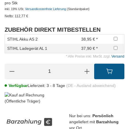
pro Stk
inkl. 19% USt.
Versandkostenfreie Lieferung
(Standardpaket)
Netto:
112,77
€
ZUBEHÖR DIREKT MITBESTELLEN
STIHL Akku AS 2
38,95 € *
STIHL Ladegerät AL 1
37,90 € *
* Alle Preise inkl. MwSt. zzgl.
Versand
Verfügbar
Lieferzeit:
3 - 8 Tage
(DE - Ausland abweichend)
Nur bei uns:
Persönlich
angeliefert mit
Barzahlung
vor Ort.