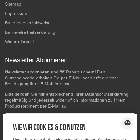
Sitemap
Impressum
Batteriegesetzhinweise
Barrierefreiheitserklärung
Widerrufsrecht
Newsletter Abonnieren
5€
Newsletter abonnieren und
Rabatt sichern! Den
Gutscheincode erhalten Sie per E-Mail nach erfolgreicher
Bestätigung Ihrer E-Mail-Adresse.
Bitte senden Sie mir entsprechend Ihrer
Datenschutzerklärung
regelmäßig und jederzeit widerruflich Informationen zu Ihrem
Produktsortiment per E-Mail zu.
E-Mail-Adresse
ABONNIEREN
Wie wir Cookies & Co nutzen
Durch Klicken auf „Alle akzeptieren“ gestatten Sie den Einsatz