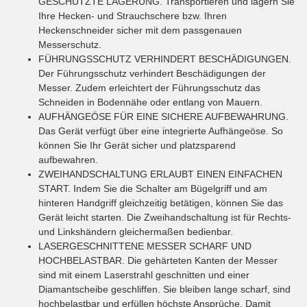
GESCHÜTZTE LAGERUNG. Transportieren und lagern Sie
Ihre Hecken- und Strauchschere bzw. Ihren
Heckenschneider sicher mit dem passgenauen
Messerschutz.
FÜHRUNGSSCHUTZ
VERHINDERT BESCHÄDIGUNGEN.
Der Führungsschutz verhindert Beschädigungen der
Messer. Zudem erleichtert der Führungsschutz das
Schneiden in Bodennähe oder entlang von Mauern.
AUFHÄNGEÖSE
FÜR EINE SICHERE AUFBEWAHRUNG.
Das Gerät verfügt über eine integrierte Aufhängeöse. So
können Sie Ihr Gerät sicher und platzsparend
aufbewahren.
ZWEIHANDSCHALTUNG
ERLAUBT EINEN EINFACHEN
START. Indem Sie die Schalter am Bügelgriff und am
hinteren Handgriff gleichzeitig betätigen, können Sie das
Gerät leicht starten. Die Zweihandschaltung ist für Rechts-
und Linkshändern gleichermaßen bedienbar.
LASERGESCHNITTENE MESSER
SCHARF UND
HOCHBELASTBAR. Die gehärteten Kanten der Messer
sind mit einem Laserstrahl geschnitten und einer
Diamantscheibe geschliffen. Sie bleiben lange scharf, sind
hochbelastbar und erfüllen höchste Ansprüche. Damit