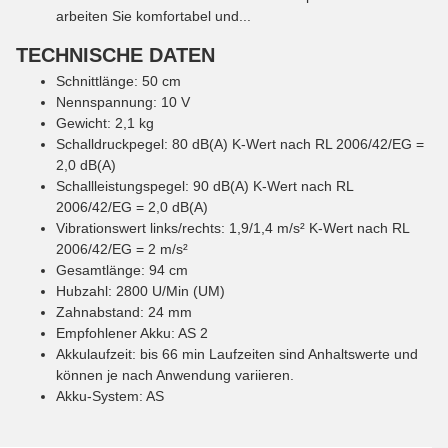
arbeiten Sie komfortabel und...
TECHNISCHE DATEN
Schnittlänge
:
50
cm
Nennspannung
:
10
V
Gewicht
:
2,1
kg
Schalldruckpegel
:
80
dB(A)
K-Wert nach RL 2006/42/EG =
2,0 dB(A)
Schallleistungspegel
:
90
dB(A)
K-Wert nach RL
2006/42/EG = 2,0 dB(A)
Vibrationswert links/rechts
:
1,9/1,4
m/s²
K-Wert nach RL
2006/42/EG = 2 m/s²
Gesamtlänge
:
94
cm
Hubzahl
:
2800
U/Min (UM)
Zahnabstand
:
24
mm
Empfohlener Akku
:
AS 2
Akkulaufzeit
:
bis 66
min
Laufzeiten sind Anhaltswerte und
können je nach Anwendung variieren.
Akku-System
:
AS