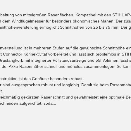
beitung von mittelgroßen Rasenflächen. Kompatibel mit den STIHL AP-
nd dem Windflügelmesser für besonders ökonomisches Mähen. Der zu
hnitthöhenverstellung ermöglicht Schnitthöhen von 25 bis 75 mm. Der 
nverstellung ist in mehreren Stufen auf die gewünschte Schnitthöhe eins
t Connector Konnektivität vorbereitet und lässt sich problemlos in STI
asfangkorb mit integrierter Füllstandsanzeige und 55l Volumen lässt si
ich der Akku-Rasenmäher schnell und mühelos zusammenlegen. So kan
nstruktion ist das Gehäuse besonders robust.
 sind ausgesprochen robust und langlebig. Damit sie beim Rasenmähe
t.
leichmäßig gekürzten Rasenschnitt und gewährleistet eine optimale Be
hneiden aufgerichtet, soda...