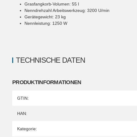
Grasfangkorb-Volumen
:
55
l
Nenndrehzahl Arbeitswerkzeug
:
3200
U/min
Gerätegewicht
:
23
kg
Nennleistung
:
1250
W
TECHNISCHE DATEN
PRODUKTINFORMATIONEN
Produkteigenschaft
Wert
GTIN:
HAN:
Kategorie: