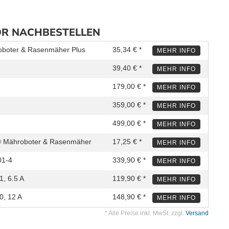
ÖR NACHBESTELLEN
oboter & Rasenmäher Plus
35,34 € *
MEHR INFO
39,40 € *
MEHR INFO
179,00 € *
MEHR INFO
359,00 € *
MEHR INFO
499,00 € *
MEHR INFO
® Mähroboter & Rasenmäher
17,25 € *
MEHR INFO
01-4
339,90 € *
MEHR INFO
1, 6.5 A
119,90 € *
MEHR INFO
0, 12 A
148,90 € *
MEHR INFO
* Alle Preise inkl. MwSt. zzgl.
Versand