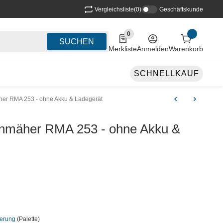
Vergleichsliste
(0)
Geschäftskunde
0
0 Produkte in der Liste
SUCHEN
Merkliste
Anmelden
Warenkorb
SCHNELLKAUF
er RMA 253 - ohne Akku & Ladegerät
nmäher RMA 253 - ohne Akku &
ferung
(Palette)