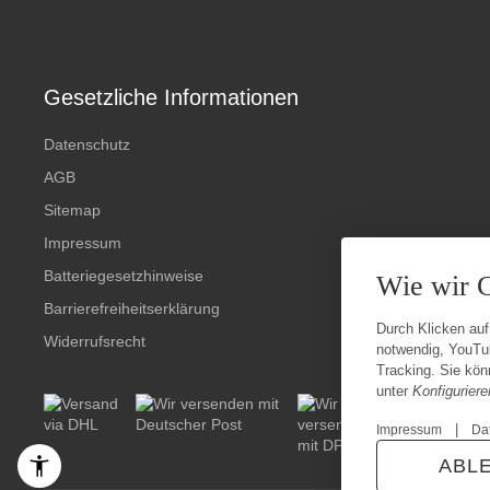
Gesetzliche Informationen
Datenschutz
AGB
Sitemap
Impressum
Batteriegesetzhinweise
Wie wir 
Barrierefreiheitserklärung
Durch Klicken auf
Widerrufsrecht
notwendig, YouTu
Tracking. Sie könn
unter
Konfiguriere
|
Impressum
Da
ABL