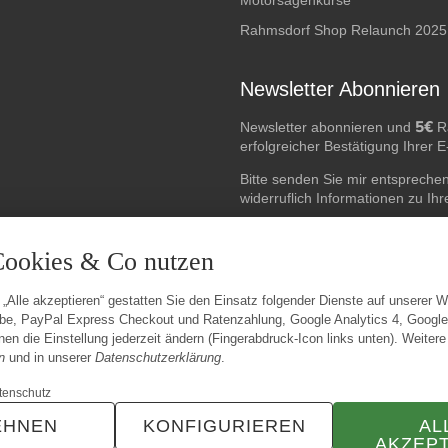
Motorsägenkurse
Rahmsdorf Shop Relaunch 2025
Newsletter Abonnieren
5€
Newsletter abonnieren und
Ra
erfolgreicher Bestätigung Ihrer 
Bitte senden Sie mir entspreche
widerruflich Informationen zu Ih
E-Mail-Adresse
Cookies & Co nutzen
 „Alle akzeptieren“ gestatten Sie den Einsatz folgender Dienste auf unserer 
be, PayPal Express Checkout und Ratenzahlung, Google Analytics 4, Googl
en die Einstellung jederzeit ändern (Fingerabdruck-Icon links unten). Weitere
n
und in unserer
Datenschutzerklärung
.
tenschutz
EHNEN
KONFIGURIEREN
AL
AKZEP