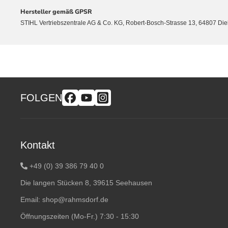
Hersteller gemäß GPSR
STIHL Vertriebszentrale AG & Co. KG, Robert-Bosch-Strasse 13, 64807 Di
FOLGEN
Kontakt
+49 (0) 39 386 79 40 0
Die langen Stücken 8, 39615 Seehausen
Email:
shop@rahmsdorf.de
Öffnungszeiten (Mo-Fr.) 7:30 - 15:30