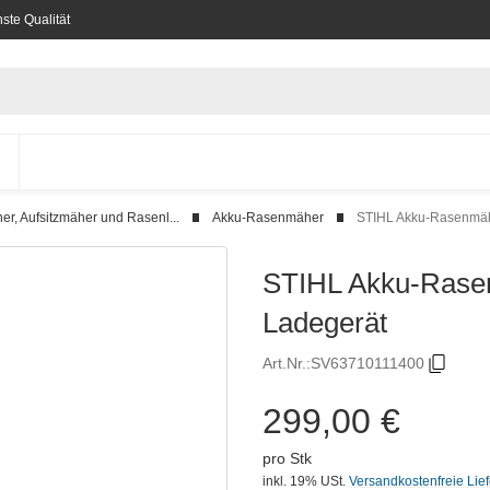
ste Qualität
r, Aufsitzmäher und Rasenl...
Akku-Rasenmäher
STIHL Akku-Rasenmäh
STIHL Akku-Rase
Ladegerät
Art.Nr.:
SV63710111400
299,00 €
pro Stk
inkl. 19% USt.
Versandkostenfreie Lie