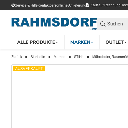
Kauf auf Rechnung
Höch
Service & Hilfe
Kontakt
persönliche Anlieferung
ALLE PRODUKTE
MARKEN
OUTLET
Zurück
Startseite
Marken
STIHL
Mähroboter, Rasenmähe
AUSVERKAUFT