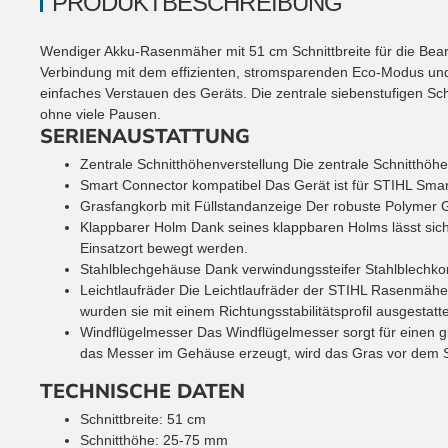
PRODUKTBESCHREIBUNG
Wendiger Akku-Rasenmäher mit 51 cm Schnittbreite für die Bear
Verbindung mit dem effizienten, stromsparenden Eco-Modus u
einfaches Verstauen des Geräts. Die zentrale siebenstufigen Sc
ohne viele Pausen.
SERIENAUSTATTUNG
Zentrale Schnitthöhenverstellung
Die zentrale Schnitthöhe
Smart Connector kompatibel
Das Gerät ist für STIHL Smar
Grasfangkorb mit Füllstandanzeige
Der robuste Polymer Gr
Klappbarer Holm
Dank seines klappbaren Holms lässt s
Einsatzort bewegt werden.
Stahlblechgehäuse
Dank verwindungssteifer Stahlblechko
Leichtlaufräder
Die Leichtlaufräder der STIHL Rasenmäher
wurden sie mit einem Richtungsstabilitätsprofil ausgestatte
Windflügelmesser
Das Windflügelmesser sorgt für einen g
das Messer im Gehäuse erzeugt, wird das Gras vor dem Sc
TECHNISCHE DATEN
Schnittbreite
:
51
cm
Schnitthöhe
:
25-75
mm