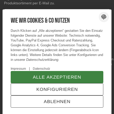
Produktsortiment per E-Mail zu.
E-Mail-Adresse
ABONNIEREN
Wie wir Cookies & Co nutzen
Durch Klicken auf „Alle akzeptieren“ gestatten Sie den Einsatz
folgender Dienste auf unserer Website: Technisch notwendig,
YouTube, PayPal Express Checkout und Ratenzahlung,
Google Analytics 4, Google Ads Conversion Tracking. Sie
können die Einstellung jederzeit ändern (Fingerabdruck-Icon
links unten). Weitere Details finden Sie unter
Konfigurieren
und
in unserer
Datenschutzerklärung
.
|
Impressum
Datenschutz
ALLE AKZEPTIEREN
© Konzano GmbH
* Alle Preise inkl. gesetzlicher USt., zzgl.
Versand
KONFIGURIEREN
TECHNIK JTL-Shop Template
VERTRAG WIDERRUFEN
ABLEHNEN
ANMELDEN
MENÜ
WARENKORB