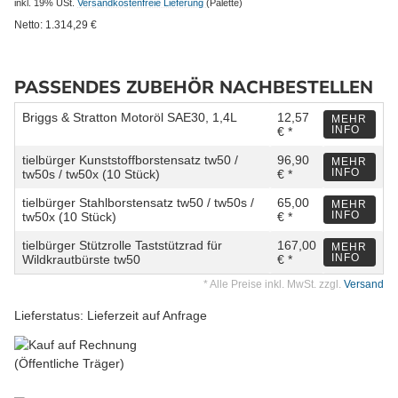
inkl. 19% USt.
Versandkostenfreie Lieferung
(Palette)
Netto:
1.314,29
€
PASSENDES ZUBEHÖR NACHBESTELLEN
Briggs & Stratton Motoröl SAE30, 1,4L
12,57
MEHR
INFO
€ *
tielbürger Kunststoffborstensatz tw50 /
96,90
MEHR
INFO
tw50s / tw50x (10 Stück)
€ *
tielbürger Stahlborstensatz tw50 / tw50s /
65,00
MEHR
INFO
tw50x (10 Stück)
€ *
tielbürger Stützrolle Taststützrad für
167,00
MEHR
INFO
Wildkrautbürste tw50
€ *
* Alle Preise inkl. MwSt. zzgl.
Versand
Lieferstatus: Lieferzeit auf Anfrage