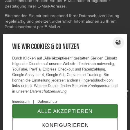
Gutscheincode erhalten Sie per E-Mail nach erfolgreicher
Bestätigung Ihrer E-Mail-Adresse.
Bitte senden Sie mir entsprechend Ihrer
Datenschutzerklärung
regelmäßig und jederzeit widerruflich Informationen zu Ihrem
Produktsortiment per E-Mail zu.
E-Mail-Adresse
ABONNIEREN
Wie wir Cookies & Co nutzen
Durch Klicken auf „Alle akzeptieren“ gestatten Sie den Einsatz
folgender Dienste auf unserer Website: Technisch notwendig,
YouTube, PayPal Express Checkout und Ratenzahlung,
Google Analytics 4, Google Ads Conversion Tracking. Sie
können die Einstellung jederzeit ändern (Fingerabdruck-Icon
links unten). Weitere Details finden Sie unter
Konfigurieren
und
in unserer
Datenschutzerklärung
.
|
Impressum
Datenschutz
ALLE AKZEPTIEREN
© Konzano GmbH
* Alle Preise inkl. gesetzlicher USt., zzgl.
Versand
KONFIGURIEREN
TECHNIK JTL-Shop Template
VERTRAG WIDERRUFEN