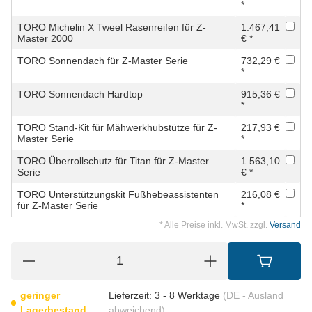
*
TORO Michelin X Tweel Rasenreifen für Z-
1.467,41
Master 2000
€ *
TORO Sonnendach für Z-Master Serie
732,29 €
*
TORO Sonnendach Hardtop
915,36 €
*
TORO Stand-Kit für Mähwerkhubstütze für Z-
217,93 €
Master Serie
*
TORO Überrollschutz für Titan für Z-Master
1.563,10
Serie
€ *
TORO Unterstützungskit Fußhebeassistenten
216,08 €
für Z-Master Serie
*
* Alle Preise inkl. MwSt. zzgl.
Versand
geringer
Lieferzeit:
3 - 8 Werktage
(DE - Ausland
Lagerbestand
abweichend)