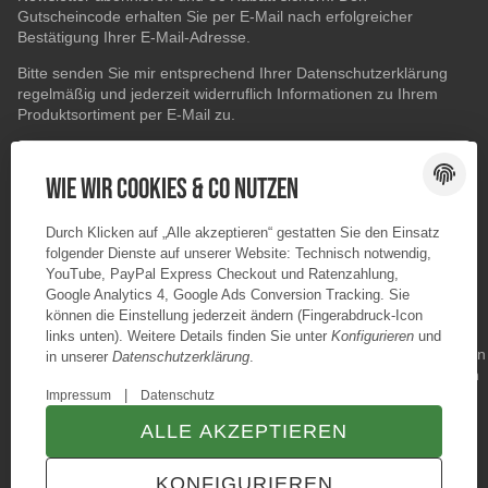
Gutscheincode erhalten Sie per E-Mail nach erfolgreicher
Bestätigung Ihrer E-Mail-Adresse.
Bitte senden Sie mir entsprechend Ihrer
Datenschutzerklärung
regelmäßig und jederzeit widerruflich Informationen zu Ihrem
Produktsortiment per E-Mail zu.
E-Mail-Adresse
ABONNIEREN
Wie wir Cookies & Co nutzen
Durch Klicken auf „Alle akzeptieren“ gestatten Sie den Einsatz
folgender Dienste auf unserer Website: Technisch notwendig,
YouTube, PayPal Express Checkout und Ratenzahlung,
Google Analytics 4, Google Ads Conversion Tracking. Sie
können die Einstellung jederzeit ändern (Fingerabdruck-Icon
links unten). Weitere Details finden Sie unter
Konfigurieren
und
in unserer
Datenschutzerklärung
.
|
Impressum
Datenschutz
ALLE AKZEPTIEREN
© Konzano GmbH
* Alle Preise inkl. gesetzlicher USt., zzgl.
Versand
KONFIGURIEREN