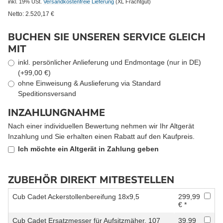
inkl. 19% USt.
Versandkostenfreie Lieferung
(XL Frachtgut)
Netto:
2.520,17
€
BUCHEN SIE UNSEREN SERVICE GLEICH
MIT
inkl. persönlicher Anlieferung und Endmontage (nur in DE)
(+99,00 €)
ohne Einweisung & Auslieferung via Standard
Speditionsversand
INZAHLUNGNAHME
Nach einer individuellen Bewertung nehmen wir Ihr Altgerät
Inzahlung und Sie erhalten einen Rabatt auf den Kaufpreis.
Ich möchte ein Altgerät in Zahlung geben
ZUBEHÖR DIREKT MITBESTELLEN
Cub Cadet Ackerstollenbereifung 18x9,5
299,99
€ *
Cub Cadet Ersatzmesser für Aufsitzmäher, 107
39,99