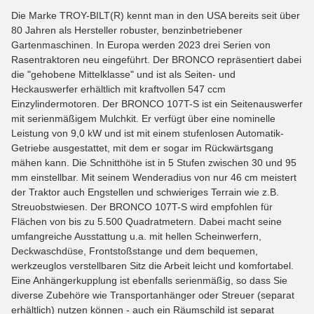
Die Marke TROY-BILT(R) kennt man in den USA bereits seit über
80 Jahren als Hersteller robuster, benzinbetriebener
Gartenmaschinen. In Europa werden 2023 drei Serien von
Rasentraktoren neu eingeführt. Der BRONCO repräsentiert dabei
die "gehobene Mittelklasse" und ist als Seiten- und
Heckauswerfer erhältlich mit kraftvollen 547 ccm
Einzylindermotoren. Der BRONCO 107T-S ist ein Seitenauswerfer
mit serienmäßigem Mulchkit. Er verfügt über eine nominelle
Leistung von 9,0 kW und ist mit einem stufenlosen Automatik-
Getriebe ausgestattet, mit dem er sogar im Rückwärtsgang
mähen kann. Die Schnitthöhe ist in 5 Stufen zwischen 30 und 95
mm einstellbar. Mit seinem Wenderadius von nur 46 cm meistert
der Traktor auch Engstellen und schwieriges Terrain wie z.B.
Streuobstwiesen. Der BRONCO 107T-S wird empfohlen für
Flächen von bis zu 5.500 Quadratmetern. Dabei macht seine
umfangreiche Ausstattung u.a. mit hellen Scheinwerfern,
Deckwaschdüse, Frontstoßstange und dem bequemen,
werkzeuglos verstellbaren Sitz die Arbeit leicht und komfortabel.
Eine Anhängerkupplung ist ebenfalls serienmäßig, so dass Sie
diverse Zubehöre wie Transportanhänger oder Streuer (separat
erhältlich) nutzen können - auch ein Räumschild ist separat