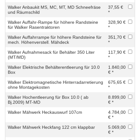
Walker Anbaukit MS, MC, MT, MD Schneefräse
37,55 €
und Räumschild
*
Walker Auffahr-Rampe für höhere Randsteine
328,90 €
für Walker Rasentraktoren
*
Walker Auffahrrampe für höhere Randsteine für
351,70 €
mech. Höhenverstell. Mähdeck
*
Walker Aufnahmesack für Behälter 350 Liter
117,90 €
(MT/MD)
*
Walker Elektrische Behälterentleerung für 10.0
1.840,00
Box
€ *
Walker Elektromagnetische Hinterradarretierung
675,65 €
ohne Montagekosten
*
Walker Hochentleerung für Box 10.0 ( ab
8.899,00
Bj.2009) MT-MD
€ *
Walker Mähwerk Heckauswurf 107cm
4.784,00
€ *
Walker Mähwerk Heckfang 122 cm klappbar
5.069,00
€ *