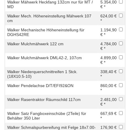
Walker Mähwerk Heckfang 132cm nur für MT /
5.354,00
MD
€ *
Walker Mech. Höheneinstellung Mähwerk 107
624,00 €
cm
*
Walker Mechanische Höheneinstellung für
1.194,90
DGHS42RE
€ *
Walker Mulchmähwerk 122 cm
4.784,00
€ *
Walker Mulchmähwerk DML42-2, 107cm
4.899,00
€ *
Walker Niederquerschnittreifen 1 Stck.
338,40 €
(18X10.5-10)
*
Walker Pendelachse D/T/EFI92&ON
860,00 €
*
Walker Rasentraktor Räumschild 117cm
2.481,00
€ *
Walker Satz Fangboxeinschübe (2Teile) für
667,69 €
Behälter 350 Liter
*
Walker Schmalspurbereifung mit Felge 18x7.00-
176,90 €