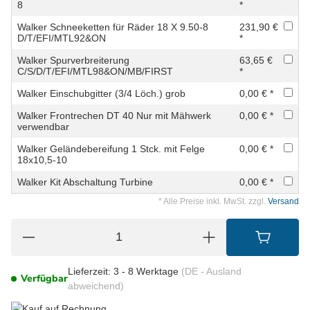
8
*
Walker Schneeketten für Räder 18 X 9.50-8
231,90 €
D/T/EFI/MTL92&ON
*
Walker Spurverbreiterung
63,65 €
C/S/D/T/EFI/MTL98&ON/MB/FIRST
*
Walker Einschubgitter (3/4 Löch.) grob
0,00 € *
Walker Frontrechen DT 40 Nur mit Mähwerk
0,00 € *
verwendbar
Walker Geländebereifung 1 Stck. mit Felge
0,00 € *
18x10,5-10
Walker Kit Abschaltung Turbine
0,00 € *
* Alle Preise inkl. MwSt. zzgl.
Versand
Lieferzeit:
3 - 8 Werktage
(DE - Ausland
Verfügbar
abweichend)