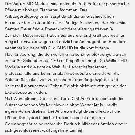
Die Walker MD-Modelle sind optimale Partner für die gewerbliche
Pflege mit hohem Flächenaufkommen. Das
Anbaugeräteprogramm sorgt durch die unterschiedlichen
Einsatzzeiten im Jahr für eine ständige Auslastung der Maschine.
Setzten Sie auf volle Power - mit dem leistungsstarken 3-
Zylinder- Dieselmotor haben Sie ausreichend Kraftreserven für
mögliche Erweiterungen mit nützlichen Anbaugeräten. Ebenfalls
serienmäßig beim MD 21d GHS HD ist die komfortable
Hochentleerung, die den vollen Grasbehälter elektrohydraulisch
in nur 20 Sekunden auf 170 cm Kipphöhe bringt. Die Walker MD-
Modelle sind die richtige Wahl für Landschaftsgärtner,
professionelle und kommunale Anwender. Sie sind durch die
Anbaumöglichkeit von zahlreichem Zubehör ganzjährig und
universell einzusetzen. Geben Sie sich nicht mit weniger als der
Extraklasse zufrieden.
Null-Wendekreis. Dank Zero-Turn Dual-Antrieb lassen sich die
Aufsitzmäher von Walker Mowers ohne Wendekreis um die
eigene Achse drehen. Der Antrieb erfolgt dabei direkt auf die
Räder. Die hydrostatische Transmission ist direkt am
Getriebegehäuse verschraubt. Dadurch bildet der Antrieb eine in
sich geschlossene, wartungsfreie Einheit.