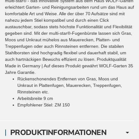
multi-star® - das innovative System aus dem Haus WOLF-Garten
erleichtert Garten- und Reinigungsarbeiten rund um das Haus auf
komfortable Art und Weise. Alle der über 70 Aufsätze sind mit
nahezu jedem Stiel kompatibel und durch einen Click
austauschbar, sodass stets höchste Funktionalität und Flexibilität
gegeben sind. Mit der multi-star®-Fugenbürste lassen sich Gras,
Moos und Unkraut mühelos aus Mauerecken, Platten- und
Treppenfugen oder auch Rinnsteinen entfernen. Die stabilen
Stahlborsten sind hochgradig flexibel und dauerhaft stabil, um
auch hartnäckigen Bewuchs effizient zu lösen. Produktqualität
Made in Germany | Auf dieses Produkt gewährt WOLF-Garten 35
Jahre Garantie.
Rückenschonendes Entfernen von Gras, Moos und
Unkraut in Plattenfugen, Mauerecken, Treppenfugen,
Rinnsteinen etc.
Arbeitsbreite 9 cm
Empfohlener Stiel: ZM 150
PRODUKTINFORMATIONEN