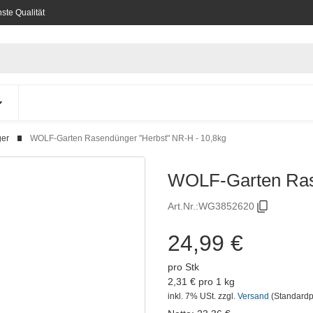
ste Qualität
ger
WOLF-Garten Rasendünger "Herbst" NR-H - 10,8kg
WOLF-Garten Rase
Art.Nr.:
WG3852620
24,99 €
pro Stk
2,31 € pro 1 kg
inkl. 7% USt.
zzgl.
Versand
(Standardp