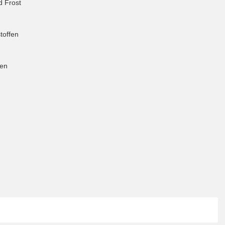
d Frost
toffen
den