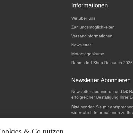
Informationen
Wir über uns
Zahlungsmöglichkeiten
Versandinformationen
Newsletter
Motorsägenkurse
Rahmsdorf Shop Relaunch 2025
Newsletter Abonnieren
5€
Newsletter abonnieren und
Ra
erfolgreicher Bestätigung Ihrer 
Bitte senden Sie mir entspreche
widerruflich Informationen zu Ih
E-Mail-Adresse
Cookies & Co nutzen