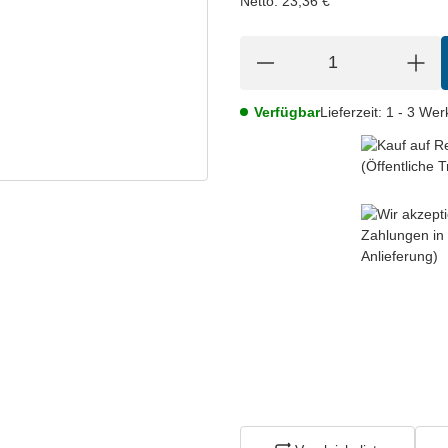
Netto:
23,36
€
Verfügbar
Lieferzeit:
1 - 3 We