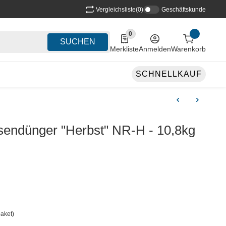
Vergleichsliste
(0)
Geschäftskunde
0
0 Produkte in der Liste
SUCHEN
Merkliste
Anmelden
Warenkorb
SCHNELLKAUF
ndünger "Herbst" NR-H - 10,8kg
aket)