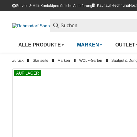
Kauf auf Rechnung
Höch
Service & Hilfe
Kontakt
persönliche Anlieferung
ALLE PRODUKTE
MARKEN
OUTLET
Zurück
Startseite
Marken
WOLF-Garten
Saatgut & Dün
AUF LAGER