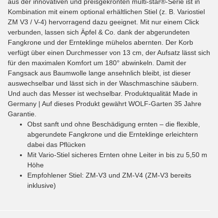
aus der innovativen und preisgekrönten multi-star®-Serie ist in
Kombination mit einem optional erhältlichen Stiel (z. B. Variostiel
ZM V3 / V-4) hervorragend dazu geeignet. Mit nur einem Click
verbunden, lassen sich Äpfel & Co. dank der abgerundeten
Fangkrone und der Ernteklinge mühelos abernten. Der Korb
verfügt über einen Durchmesser von 13 cm, der Aufsatz lässt sich
für den maximalen Komfort um 180° abwinkeln. Damit der
Fangsack aus Baumwolle lange ansehnlich bleibt, ist dieser
auswechselbar und lässt sich in der Waschmaschine säubern.
Und auch das Messer ist wechselbar. Produktqualität Made in
Germany | Auf dieses Produkt gewährt WOLF-Garten 35 Jahre
Garantie.
Obst sanft und ohne Beschädigung ernten – die flexible,
abgerundete Fangkrone und die Ernteklinge erleichtern
dabei das Pflücken
Mit Vario-Stiel sicheres Ernten ohne Leiter in bis zu 5,50 m
Höhe
Empfohlener Stiel: ZM-V3 und ZM-V4 (ZM-V3 bereits
inklusive)