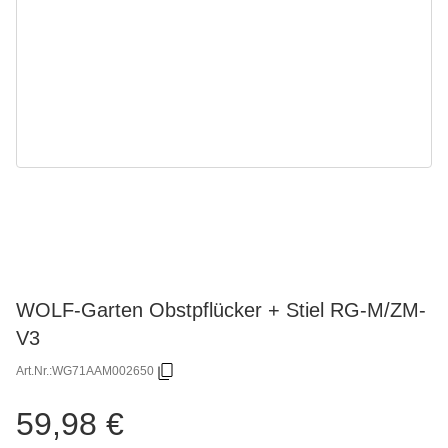
WOLF-Garten Obstpflücker + Stiel RG-M/ZM-
V3
Art.Nr.:
WG71AAM002650
59,98 €