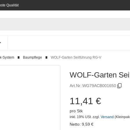
ste Qualität
ck-System
Baumpflege
WOLF-Garten Seilführung RG-V
WOLF-Garten Sei
Art.Nr.:
WG79ACB001650
11,41 €
pro Stk
inkl. 19% USt.
zzgl.
Versand
(Kleinpak
Netto:
9,59
€