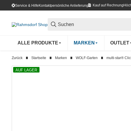
Kauf auf Rechnung
Höch
Service & Hilfe
Kontakt
persönliche Anlieferung
ALLE PRODUKTE
MARKEN
OUTLET
Zurück
Startseite
Marken
WOLF-Garten
multi-star® Cli
AUF LAGER