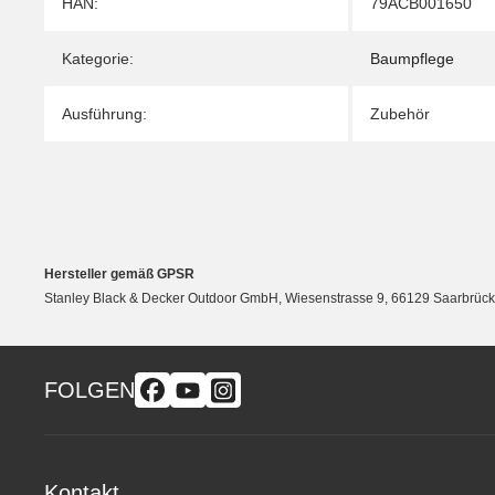
Produkteigenschaft
Wert
HAN:
79ACB001650
Kategorie:
Baumpflege
Ausführung:
Zubehör
Hersteller gemäß GPSR
Stanley Black & Decker Outdoor GmbH, Wiesenstrasse 9, 66129 Saarbrü
FOLGEN
Kontakt