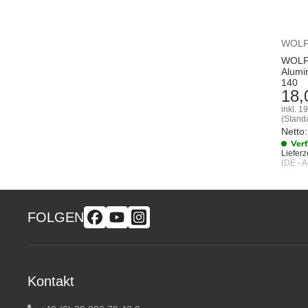
WOLF
WOLF
Alumi
140
18,
inkl. 1
(Stand
Netto:
Ver
Lieferze
(DE - 
FOLGEN
Kontakt