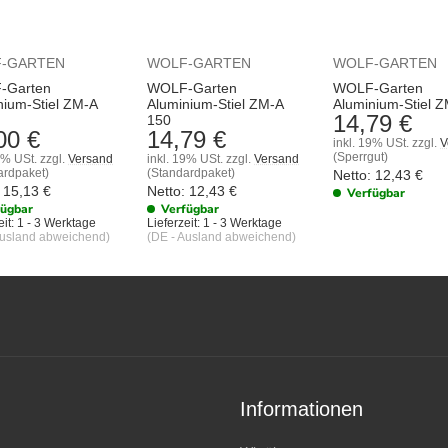
-GARTEN
WOLF-GARTEN
WOLF-GARTEN
-Garten
WOLF-Garten
WOLF-Garten
nium-Stiel ZM-A
Aluminium-Stiel ZM-A
Aluminium-Stiel Z
14,79 €
150
00 €
14,79 €
inkl. 19% USt.
zzgl.
V
(Sperrgut)
9% USt.
zzgl.
Versand
inkl. 19% USt.
zzgl.
Versand
ardpaket)
(Standardpaket)
Netto:
12,43
€
15,13
€
Netto:
12,43
€
Verfügbar
fügbar
Verfügbar
it:
1 - 3 Werktage
Lieferzeit:
1 - 3 Werktage
Ausland abweichend)
(DE - Ausland abweichend)
Informationen