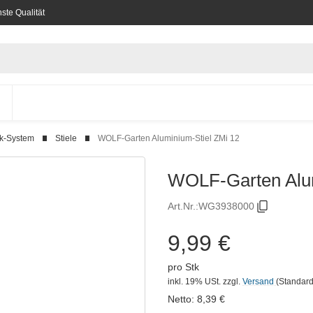
ste Qualität
ck-System
Stiele
WOLF-Garten Aluminium-Stiel ZMi 12
WOLF-Garten Alum
Art.Nr.:
WG3938000
9,99 €
pro Stk
inkl. 19% USt.
zzgl.
Versand
(Standard
Netto:
8,39
€