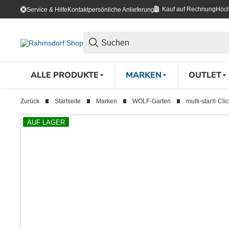
Kauf auf Rechnung
Höch
Service & Hilfe
Kontakt
persönliche Anlieferung
ALLE PRODUKTE
MARKEN
OUTLET
Zurück
Startseite
Marken
WOLF-Garten
multi-star® Cli
AUF LAGER