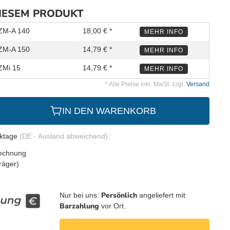
DIESEM PRODUKT
 ZM-A 140
18,00 € *
MEHR INFO
 ZM-A 150
14,79 € *
MEHR INFO
ZMi 15
14,79 € *
MEHR INFO
* Alle Preise inkl. MwSt. zzgl.
Versand
IN DEN WARENKORB
rktage
(DE - Ausland abweichend)
Persönlich
Nur bei uns:
angeliefert mit
Barzahlung
vor Ort.