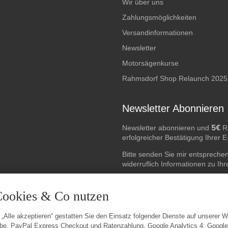
Wir über uns
Zahlungsmöglichkeiten
Versandinformationen
Newsletter
Motorsägenkurse
Rahmsdorf Shop Relaunch 2025
Newsletter Abonnieren
5€
Newsletter abonnieren und
Ra
erfolgreicher Bestätigung Ihrer 
Bitte senden Sie mir entspreche
widerruflich Informationen zu Ih
E-Mail-Adresse
Cookies & Co nutzen
 „Alle akzeptieren“ gestatten Sie den Einsatz folgender Dienste auf unserer 
be, PayPal Express Checkout und Ratenzahlung, Google Analytics 4, Googl