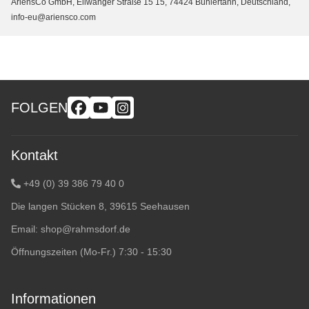
AriensCo GmbH, Ellwanger Straße 15 15, 74424 Bühlertann, Deutschland,
info-eu@ariensco.com
FOLGEN
Kontakt
+49 (0) 39 386 79 40 0
Die langen Stücken 8, 39615 Seehausen
Email:
shop@rahmsdorf.de
Öffnungszeiten (Mo-Fr.) 7:30 - 15:30
Informationen