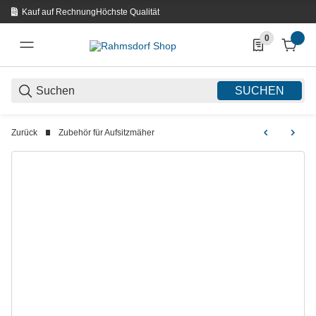
Kauf auf Rechnung
Höchste Qualität
0
0 Produkte in d
SUCHEN
Zurück
Zubehör für Aufsitzmäher