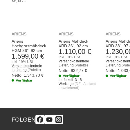
ARIENS
ARIENS
ARIENS
Ariens
Ariens Mähdeck
Ariens Mähd
Hochgrasmähdeck
XRD 36", 92 cm
XRD 38", 97
1.110,00 €
1.230,0
HGM 36", 92 cm
1.599,00 €
inkl. 19% USt.
inkl. 19% USt.
Versandkostenfreie
Versandkostenf
inkl. 19% USt.
Lieferung
(Palette)
Lieferung
(Pale
Versandkostenfreie
Lieferung
(Palette)
Netto:
932,77
€
Netto:
1.033
Netto:
1.343,70
€
Verfügbar
Verfügbar
Lieferzeit:
3 - 8
Verfügbar
Werktage
(DE - Ausland
abweichend)
FOLGEN