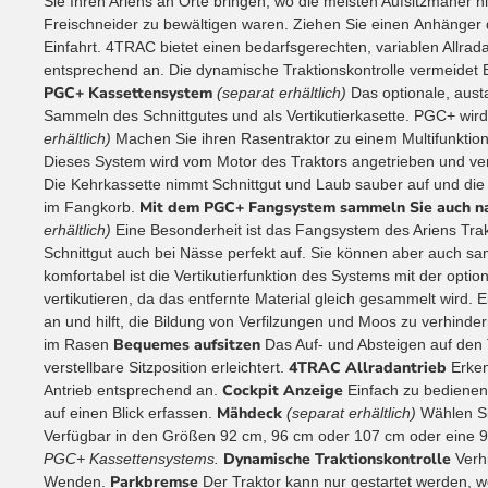
Sie Ihren Ariens an Orte
bringen, wo die meisten Aufsitzmäher 
Freischneider zu bewältigen waren. Ziehen Sie einen
Anhänger 
Einfahrt. 4TRAC bietet einen bedarfsgerechten, variablen Allrada
entsprechend an. Die dynamische
Traktionskontrolle vermeide
PGC+ Kassettensystem
(separat erhältlich)
Das optionale, aus
Sammeln des Schnittgutes und als Vertikutierkasette. PGC+ w
erhältlich)
Machen Sie ihren Rasentraktor zu einem Multifunktio
Dieses System wird vom Motor des Traktors angetrieben und ver
Die Kehrkassette nimmt Schnittgut und Laub sauber auf und die V
Mit dem PGC+ Fangsystem sammeln Sie auch na
im Fangkorb.
erhältlich)
Eine Besonderheit ist das Fangsystem des Ariens Tra
Schnittgut auch bei Nässe perfekt auf. Sie können aber auch 
komfortabel ist die Vertikutierfunktion des Systems mit der optiona
vertikutieren, da das entfernte Material gleich gesammelt wird. 
an und hilft, die Bildung von Verfilzungen und Moos zu verhinder
Bequemes aufsitzen
im Rasen
Das Auf- und Absteigen auf den 
4TRAC Allradantrieb
verstellbare Sitzposition erleichtert.
Erken
Cockpit Anzeige
Antrieb entsprechend an.
Einfach zu bedienend
Mähdeck
auf einen Blick erfassen.
(separat erhältlich)
Wählen Si
Verfügbar in den Größen 92 cm, 96 cm oder 107 cm oder ein
Dynamische Traktionskontrolle
PGC+ Kassettensystems.
Verhi
Parkbremse
Wenden.
Der Traktor kann nur gestartet werden, w