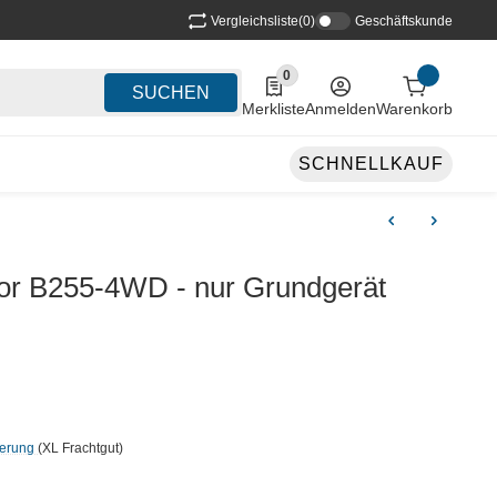
Vergleichsliste
(0)
Geschäftskunde
0
0 Produkte in der Liste
SUCHEN
Merkliste
Anmelden
Warenkorb
SCHNELLKAUF
tor B255-4WD - nur Grundgerät
ferung
(XL Frachtgut)