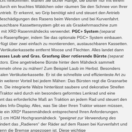
nicht hinkommen. Mähen Sie sicher Hänge,
die bisher nur mit einem
durch ein feuchtes Wäldchen oder räumen Sie den Schnee von Ihrer
ntrieb. Er erkennt,
wo Grip benötigt wird und steuert den Antrieb
t Beschädigungen des Rasens beim Wenden und bei
Kurvenfahrt.
tauschbare Kassettensystem gibt es als Graskehrmaschine zum
PGC+ System
ird mit XRD Rasenmähdecks verwendet.
(separat
ns-Rasenpfleger, indem Sie das optionale PGC+ System einbauen.
fügt über zwei einfach zu montierenden, austauschbaren Kassetten.
ertikutierkassette entfernt Moose und Flechten. Alles landet dann
sses Laub und Gras.
Grasfang über rotierende Bürste
(separat
ktors. Eine angetriebene Bürste hinter dem Mähdeck sammelt
sammeln ohne zu mähen! Zum Beispiel Laub im Herbst. Besonders
len Vertikutierkassette. Er ist die schnellste und effizienteste Art zu
Ein weiterer Vorteil bei jedem Mähen: Das Bürsten regt die Grasnarbe
n. Die integrierte Walze hinterlässt saubere und dekorative Streifen
Traktor wird durch ein besonders geformtes Lenkrad und eine
nt das erforderliche Maß an Traktion an jedem Rad und steuert den
es Info-Display. Alles, was Sie über Ihren Traktor wissen müssen,
e ein XRD* Rasenmähdeck entsprechend Ihren Anforderungen.
e 91 cm HGM Hochgrasmähdeck.
*geeignet zur Verwendung des
ndert das „Radieren“ der Räder auf dem Rasen bei Kurvenfahrt und
enn die Bremse angezogen ist. Diese wichtige