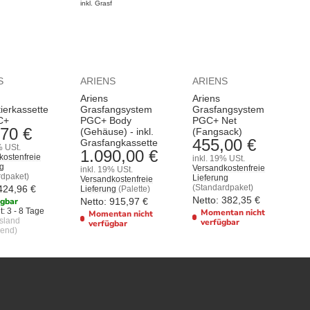
S
ARIENS
ARIENS
Ariens
Ariens
tierkassette
Grasfangsystem
Grasfangsystem
C+
PGC+ Body
PGC+ Net
70 €
(Gehäuse) - inkl.
(Fangsack)
455,00 €
Grasfangkassette
% USt.
1.090,00 €
kostenfreie
inkl. 19% USt.
ng
Versandkostenfreie
inkl. 19% USt.
rdpaket)
Lieferung
Versandkostenfreie
(Standardpaket)
424,96
€
Lieferung
(Palette)
Netto:
382,35
€
ügbar
Netto:
915,97
€
t:
3 - 8 Tage
Momentan nicht
Momentan nicht
usland
verfügbar
verfügbar
end)