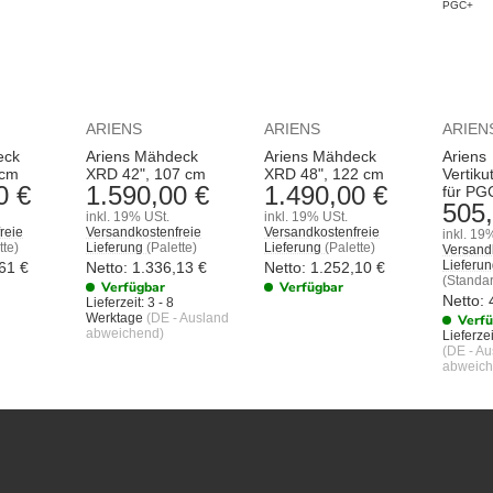
ARIENS
ARIENS
ARIEN
eck
Ariens Mähdeck
Ariens Mähdeck
Ariens
 cm
XRD 42", 107 cm
XRD 48", 122 cm
Vertiku
0 €
1.590,00 €
1.490,00 €
für PG
505,
inkl. 19% USt.
inkl. 19% USt.
reie
Versandkostenfreie
Versandkostenfreie
inkl. 19
tte)
Lieferung
(Palette)
Lieferung
(Palette)
Versand
Lieferu
,61
€
Netto:
1.336,13
€
Netto:
1.252,10
€
(Standa
Verfügbar
Verfügbar
Netto:
Lieferzeit:
3 - 8
Werktage
(DE - Ausland
Verf
abweichend)
Lieferzei
(DE - A
abweich