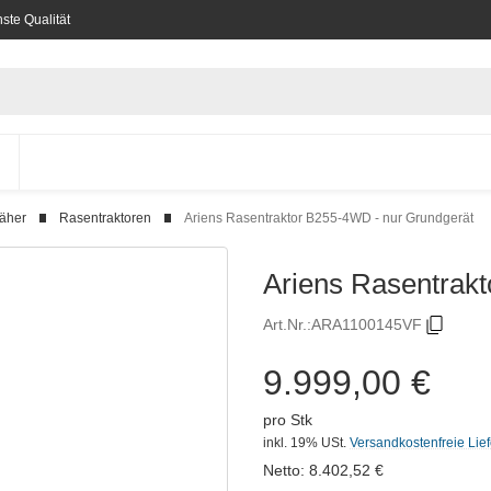
ste Qualität
mäher
Rasentraktoren
Ariens Rasentraktor B255-4WD - nur Grundgerät
Ariens Rasentrak
Art.Nr.:
ARA1100145VF
9.999,00 €
pro Stk
inkl. 19% USt.
Versandkostenfreie Lie
Netto:
8.402,52
€