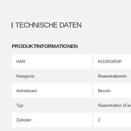
TECHNISCHE DATEN
PRODUKTINFORMATIONEN
Produkteigenschaft
Wert
HAN:
A1100145VF
Kategorie:
Rasentraktoren
Antriebsart:
Benzin
Typ:
Rasentraktor (Fa
Zylinder:
2