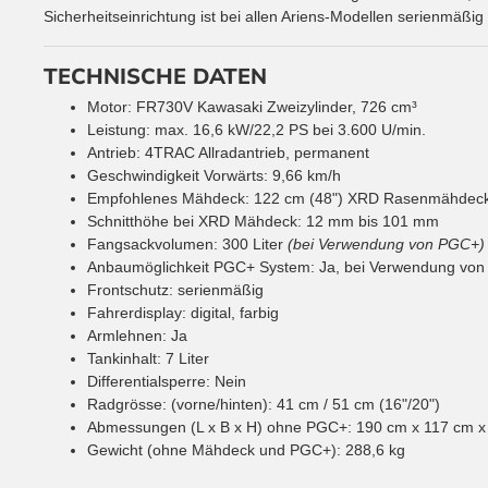
Sicherheitseinrichtung ist bei allen Ariens-Modellen serienmäßig
TECHNISCHE DATEN
Motor: FR730V Kawasaki Zweizylinder, 726 cm³
Leistung:
max. 16,6 kW/22,2 PS bei 3.600 U/min.
Antrieb: 4TRAC
Allradantrieb, permanent
Geschwindigkeit Vorwärts:
9,66 km/h
Empfohlenes Mähdeck:
122 cm (48")
XRD Rasenmähdec
Schnitthöhe bei XRD Mähdeck:
12 mm bis 101 mm
Fangsackvolumen:
300 Liter
(bei Verwendung von PGC+)
Anbaumöglichkeit PGC+ System:
Ja, bei Verwendung
von
Frontschutz:
serienmäßig
Fahrerdisplay:
digital, farbig
Armlehnen:
Ja
Tankinhalt:
7 Liter
Differentialsperre:
Nein
Radgrösse: (vorne/hinten):
41 cm / 51 cm (16"/20")
Abmessungen (L x B x H) ohne PGC+:
190 cm x 117 cm x
Gewicht (ohne Mähdeck und PGC+):
288,6 kg