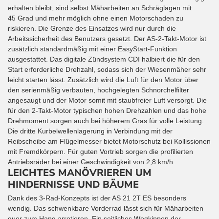
erhalten bleibt, sind selbst Mäharbeiten an Schräglagen mit
45 Grad und mehr möglich ohne einen Motorschaden zu
riskieren. Die Grenze des Einsatzes wird nur durch die
Arbeitssicherheit des Benutzers gesetzt. Der AS-2-Takt-Motor ist
zusätzlich standardmäßig mit einer EasyStart-Funktion
ausgestattet. Das digitale Zündsystem CDI halbiert die für den
Start erforderliche Drehzahl, sodass sich der Wiesenmäher sehr
leicht starten lässt. Zusätzlich wird die Luft für den Motor über
den serienmäßig verbauten, hochgelegten Schnorchelfilter
angesaugt und der Motor somit mit staubfreier Luft versorgt. Die
für den 2-Takt-Motor typischen hohen Drehzahlen und das hohe
Drehmoment sorgen auch bei höherem Gras für volle Leistung.
Die dritte Kurbelwellenlagerung in Verbindung mit der
Reibscheibe am Flügelmesser bietet Motorschutz bei Kollissionen
mit Fremdkörpern. Für guten Vortrieb sorgen die profilierten
Antriebsräder bei einer Geschwindigkeit von 2,8 km/h.
LEICHTES MANÖVRIEREN UM
HINDERNISSE UND BÄUME
Dank des 3-Rad-Konzepts ist der AS 21 2T ES besonders
wendig. Das schwenkbare Vorderrad lässt sich für Mäharbeiten
quer zum Hang arretieren. Ein seitliches Wegkippen der