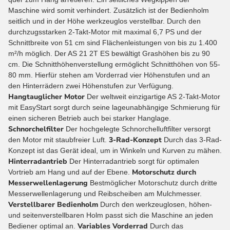
Maschine wird somit verhindert. Zusätzlich ist der Bedienholm
seitlich und in der Höhe werkzeuglos verstellbar. Durch den
durchzugsstarken 2-Takt-Motor mit maximal 6,7 PS und der
Schnittbreite von 51 cm sind Flächenleistungen von bis zu 1.400
m²/h möglich. Der AS 21 2T ES bewältigt Grashöhen bis zu 90
cm. Die Schnitthöhenverstellung ermöglicht Schnitthöhen von 55-
80 mm. Hierfür stehen am Vorderrad vier Höhenstufen und an
den Hinterrädern zwei Höhenstufen zur Verfügung.
Hangtauglicher Motor
Der weltweit einzigartige AS 2-Takt-Motor
mit EasyStart sorgt durch seine lageunabhängige Schmierung für
einen sicheren Betrieb auch bei starker Hanglage.
Schnorchelfilter
Der hochgelegte Schnorchelluftfilter versorgt
3-Rad-Konzept
den Motor mit staubfreier Luft.
Durch das 3-Rad-
Konzept ist das Gerät ideal, um in Winkeln und Kurven zu mähen.
Hinterradantrieb
Der Hinterradantrieb sorgt für optimalen
Motorschutz durch
Vortrieb am Hang und auf der Ebene.
Messerwellenlagerung
Bestmöglicher Motorschutz durch dritte
Messerwellenlagerung und Reibscheiben am Mulchmesser.
Verstellbarer Bedienholm
Durch den werkzeuglosen, höhen-
und seitenverstellbaren Holm passt sich die Maschine an jeden
Variables Vorderrad
Bediener optimal an.
Durch das