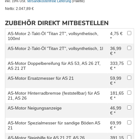
inkl. 19% USt.
Versandkostenfreie Lieferung
(Palette)
Netto:
2.047,89
€
ZUBEHÖR DIREKT MITBESTELLEN
AS-Motor 2-Takt-Öl "Titan 2T", vollsynthetisch,
4,75 €
100ml
*
AS-Motor 2-Takt-Öl "Titan 2T", vollsynthetisch, 1l
36,99
€ *
AS-Motor Doppelbereifung für AS 53, AS 26 2T,
333,75
AS 21 2T
€ *
AS-Motor Ersatzmesser für AS 21
59,99
€ *
AS-Motor Hinterradbremse (feststellbar) für AS
181,65
21, AS 26
€ *
AS-Motor Neigungsanzeige
46,99
€ *
AS-Motor Spezialmesser für sandige Böden AS
69,99
21
€ *
AS-Motor Steighilfe für AS 21 2T, AS 26
391,15