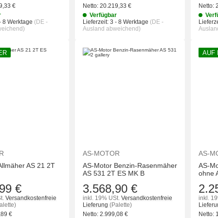
9,33
€
Netto:
20.219,33
€
Netto:
r
Verfügbar
Verf
- 8 Werktage
(DE -
Lieferzeit:
3 - 8 Werktage
(DE -
Lieferze
weichend)
Ausland abweichend)
Auslan
ER
AUF
IN DEN WARENKORB
IN DEN WAREN
R
AS-MOTOR
AS-M
Allmäher AS 21 2T
AS-Motor Benzin-Rasenmäher
AS-Mo
AS 531 2T ES MK B
ohne 
99 €
3.568,90 €
2.2
t.
Versandkostenfreie
inkl. 19% USt.
Versandkostenfreie
inkl. 1
alette)
Lieferung
(Palette)
Liefer
,89
€
Netto:
2.999,08
€
Netto: