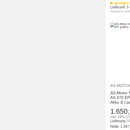
geringer
Lieferzeit:
3 
Ausland ab
AS-MOTO
AS-Motor
AS 470 EPr
Akku & La
1.650,
inkl. 19% US
Lieferung
(S
Netto:
1.387