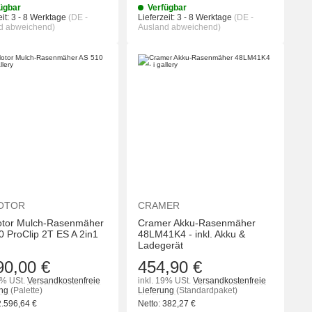
ügbar
Verfügbar
it:
3 - 8 Werktage
(DE -
Lieferzeit:
3 - 8 Werktage
(DE -
d abweichend)
Ausland abweichend)
KORB
IN DEN WARENKORB
IN DEN WA
OTOR
CRAMER
tor Mulch-Rasenmäher
Cramer Akku-Rasenmäher
0 ProClip 2T ES A 2in1
48LM41K4 - inkl. Akku &
Ladegerät
90,00 €
454,90 €
9% USt.
Versandkostenfreie
inkl. 19% USt.
Versandkostenfreie
ung
(Palette)
Lieferung
(Standardpaket)
2.596,64
€
Netto:
382,27
€