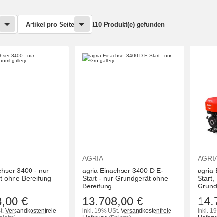
g
Artikel pro Seite
110 Produkt(e) gefunden
AGRIA
AGRI
chser 3400 - nur
agria Einachser 3400 D E-
agria
t ohne Bereifung
Start - nur Grundgerät ohne
Start,
Bereifung
Grund
8,00 €
13.708,00 €
14.
t.
Versandkostenfreie
inkl. 19% USt.
Versandkostenfreie
inkl. 1