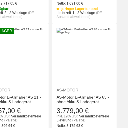
22.717,65
€
Netto:
1.091,60
€
ügbar
geringer Lagerbestand
it:
3 - 8 Werktage
(DE -
Lieferzeit:
1 - 3 Werktage
(DE -
d abweichend)
Ausland abweichend)
 LAGER
KORB
IN DEN WARENKORB
IN DEN WA
OTOR
AS-MOTOR
tor E-Allmäher AS 21 -
AS-Motor E-Allmäher AS 63 -
Akku & Ladegerät
ohne Akku & Ladegerät
57,00 €
3.779,00 €
9% USt.
Versandkostenfreie
inkl. 19% USt.
Versandkostenfreie
ung
(Palette)
Lieferung
(Palette)
1.896,64
€
Netto:
3.175,63
€