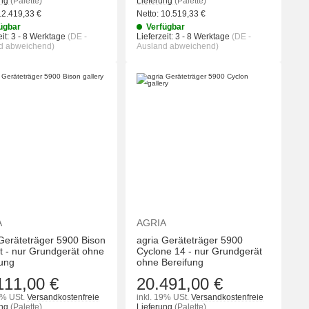
ung
(Palette)
Lieferung
(Palette)
12.419,33
€
Netto:
10.519,33
€
ügbar
Verfügbar
it:
3 - 8 Werktage
(DE -
Lieferzeit:
3 - 8 Werktage
(DE -
d abweichend)
Ausland abweichend)
KORB
IN DEN WARENKORB
IN DEN WA
A
AGRIA
Geräteträger 5900 Bison
agria Geräteträger 5900
t - nur Grundgerät ohne
Cyclone 14 - nur Grundgerät
fung
ohne Bereifung
111,00 €
20.491,00 €
9% USt.
Versandkostenfreie
inkl. 19% USt.
Versandkostenfreie
ung
(Palette)
Lieferung
(Palette)