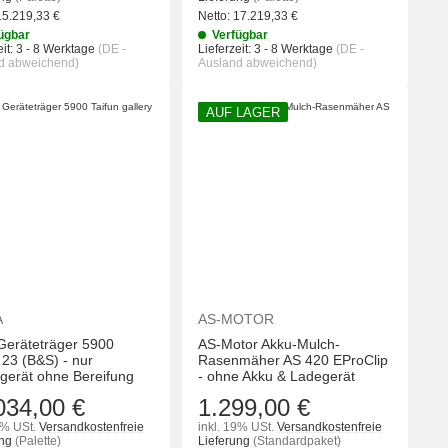
15.219,33
€
Netto:
17.219,33
€
ügbar
Verfügbar
it:
3 - 8 Werktage
(DE -
Lieferzeit:
3 - 8 Werktage
(DE -
d abweichend)
Ausland abweichend)
AUF LAGER
KORB
IN DEN WARENKORB
IN DEN WA
A
AS-MOTOR
 Geräteträger 5900
AS-Motor Akku-Mulch-
 23 (B&S) - nur
Rasenmäher AS 420 EProClip
gerät ohne Bereifung
- ohne Akku & Ladegerät
034,00 €
1.299,00 €
9% USt.
Versandkostenfreie
inkl. 19% USt.
Versandkostenfreie
ung
(Palette)
Lieferung
(Standardpaket)