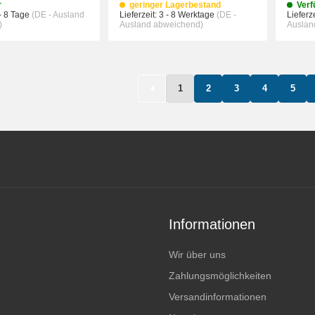
r
geringer Lagerbestand
Verf
- 8 Tage
(DE - Ausland
Lieferzeit:
3 - 8 Werktage
(DE -
Lieferze
)
Ausland abweichend)
Auslan
IN DEN WARENKORB
IN DEN WAREN
1
2
3
4
5
Informationen
Wir über uns
Zahlungsmöglichkeiten
Versandinformationen