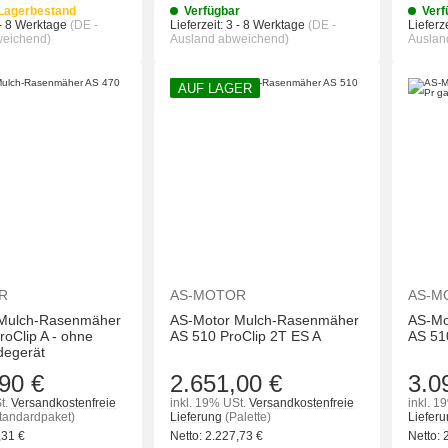
 Lagerbestand
Verfügbar
Verf
- 8 Werktage
(DE -
Lieferzeit:
3 - 8 Werktage
(DE -
Lieferze
weichend)
Ausland abweichend)
Auslan
AUF LAGER
IN DEN WARENKORB
IN DEN WAREN
R
AS-MOTOR
AS-M
 Mulch-Rasenmäher
AS-Motor Mulch-Rasenmäher
AS-Mo
oClip A - ohne
AS 510 ProClip 2T ES A
AS 51
degerät
90 €
2.651,00 €
3.0
t.
Versandkostenfreie
inkl. 19% USt.
Versandkostenfreie
inkl. 1
tandardpaket)
Lieferung
(Palette)
Liefer
,31
€
Netto:
2.227,73
€
Netto: