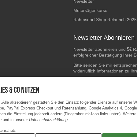
Newsletter
Motorsägenkurse
Rahmsdorf Shop Relaunch 2025
Newsletter Abonnieren
5€
Newsletter abonnieren und
Ra
erfolgreicher Bestätigung Ihrer 
Bitte senden Sie mir entspreche
widerruflich Informationen zu Ih
E-Mail-Adresse
ies & Co nutzen
 „Alle akzeptieren“ gestatten Sie den Einsatz folgender Dienste auf unserer 
be, PayPal Express Checkout und Ratenzahlung, Google Analytics 4, Googl
en die Einstellung jederzeit ändern (Fingerabdruck-Icon links unten). Weitere
n
und in unserer
Datenschutzerklärung
.
tenschutz