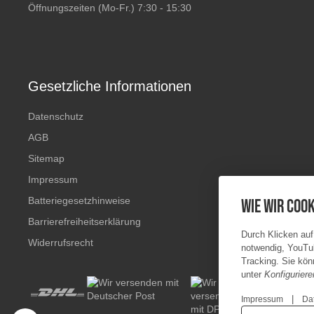
Öffnungszeiten (Mo-Fr.) 7:30 - 15:30
Gesetzliche Informationen
Datenschutz
AGB
Sitemap
Impressum
Batteriegesetzhinweise
Wie wir Cook
Barrierefreiheitserklärung
Durch Klicken auf
Widerrufsrecht
notwendig, YouTu
Tracking. Sie könn
unter
Konfiguriere
|
Impressum
Da