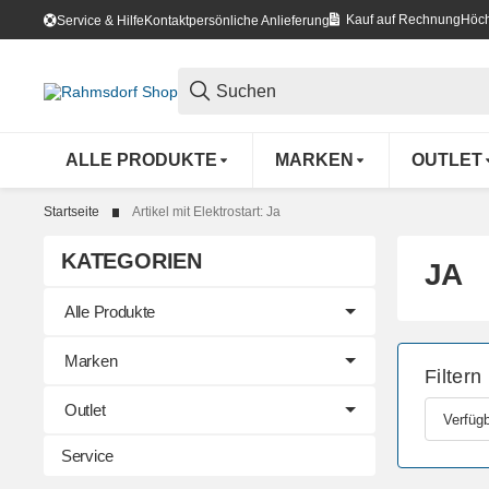
Kauf auf Rechnung
Höch
Service & Hilfe
Kontakt
persönliche Anlieferung
ALLE PRODUKTE
MARKEN
OUTLET
Startseite
Artikel mit Elektrostart: Ja
KATEGORIEN
JA
Alle Produkte
Marken
Filtern
Outlet
Verfügb
Service