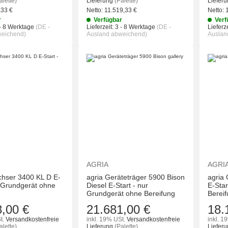
alette)
Lieferung
(Palette)
Liefer
,33
€
Netto:
11.519,33
€
Netto:
r
Verfügbar
Verf
- 8 Werktage
(DE -
Lieferzeit:
3 - 8 Werktage
(DE -
Lieferze
weichend)
Ausland abweichend)
Auslan
IN DEN WARENKORB
IN DEN WAREN
AGRIA
AGRI
chser 3400 KL D E-
agria Geräteträger 5900 Bison
agria 
r Grundgerät ohne
Diesel E-Start - nur
E-Star
Grundgerät ohne Bereifung
Berei
8,00 €
21.681,00 €
18.
t.
Versandkostenfreie
inkl. 19% USt.
Versandkostenfreie
inkl. 1
alette)
Lieferung
(Palette)
Liefer