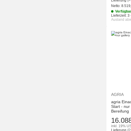
Lieferung
(P
Netto:
8.519
Verfügba
Lieferzeit:
3 
Ausland ab
AGRIA
agria Eina
Start - nu
Bereifung
16.08
inkl. 19% US
Lieferung
(P