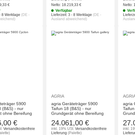
9,33
€
Netto:
18.219,33
€
Netto:
r
Verfügbar
Verf
- 8 Werktage
(DE -
Lieferzeit:
3 - 8 Werktage
(DE -
Lieferze
weichend)
Ausland abweichend)
Auslan
IN DEN WARENKORB
IN DEN WAREN
AGRIA
AGRI
teträger 5900
agria Geräteträger 5900
agria
 (B&S) - nur
Taifun 18 (B&S) - nur
Taifun
t ohne Bereifung
Grundgerät ohne Bereifung
Grund
6,00 €
24.061,00 €
27.
t.
Versandkostenfreie
inkl. 19% USt.
Versandkostenfreie
inkl. 1
alette)
Lieferung
(Palette)
Liefer