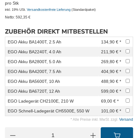
pro Stk
inkl. 19% USt.
Versandkostenfreie Lieferung
(Standardpaket)
Netto:
592,35
€
ZUBEHÖR DIREKT MITBESTELLEN
EGO Akku BA1400T, 2.5 Ah
134,90 € *
EGO Akku BA2240T, 4.0 Ah
211,90 € *
EGO Akku BA2800T, 5.0 Ah
269,80 € *
EGO Akku BA4200T, 7.5 Ah
404,90 € *
EGO Akku BA5600T, 10 Ah
488,90 € *
EGO Akku BA6720T, 12 Ah
599,00 € *
EGO Ladegerät CH2100E, 210 W
69,00 € *
EGO Schnell-Ladegerät CH5500E, 550 W
101,00 € *
* Alle Preise inkl. MwSt. zzgl.
Versand