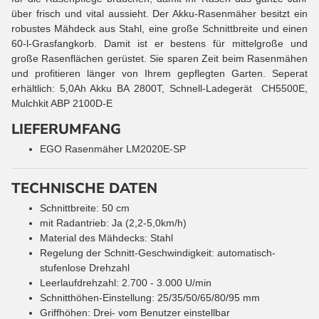
über frisch und vital aussieht. Der Akku-Rasenmäher besitzt ein
robustes Mähdeck aus Stahl, eine große Schnittbreite und einen
60-l-Grasfangkorb. Damit ist er bestens für mittelgroße und
große Rasenflächen gerüstet. Sie sparen Zeit beim Rasenmähen
und profitieren länger von Ihrem gepflegten Garten. Seperat
erhältlich: 5,0Ah Akku BA 2800T, Schnell-Ladegerät CH5500E,
Mulchkit ABP 2100D-E
LIEFERUMFANG
EGO Rasenmäher LM2020E-SP
TECHNISCHE DATEN
Schnittbreite: 50 cm
mit Radantrieb: Ja (2,2-5,0km/h)
Material des Mähdecks: Stahl
Regelung der Schnitt-Geschwindigkeit: automatisch-
stufenlose Drehzahl
Leerlaufdrehzahl: 2.700 - 3.000 U/min
Schnitthöhen-Einstellung: 25/35/50/65/80/95 mm
Griffhöhen: Drei- vom Benutzer einstellbar