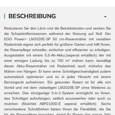
BESCHREIBUNG
Reduzieren Sie den Lärm und die Betriebskosten und senken Sie
die Schadstoffemissionen während der Nutzung auf Null. Der
EGO Power+ LM2020E-SP 50 cm-Rasenmäher mit variablen
Radantrieb eignet sich perfekt für größere Gärten und hilft Ihnen,
die Rasenpflege schneller, einfacher und effizienter zu erledigen.
Ausgestattet mit einem 5,0-Ah-Akku,(seperat erhältlich) der mit
einer einzigen Ladung bis zu 700 m² mähen kann, bewältigt
dieser Akku-Rasenmäher mit Radantrieb auch mühelos das
Mähen von Hängen. Er kann seine Schnittgeschwindigkeit zudem
automatisch optimieren und es in jeder Hinsicht mit einem
Benzingerät aufnehmen. Ein gesunder Rasen ist für alle von
Vorteil und mit dem vielseitigen LM2020E-SP ohne Weiteres zu
erreichen. Das einzigartige 3-in-1-System ermöglicht es Ihnen,
das Schnittgut aufzufangen, seitlich auszuwerfen oder auch zu
mulchen (Mulchkit ABP2100D-E seperat erhältlich). Sechs
verschiedene Schnitthöhen bieten Ihnen die Flexibilität, die Sie
für die Rasenpflege brauchen, damit Ihr Rasen das ganze Jahr