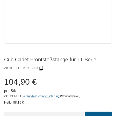
Cub Cadet Frontstoßstange für LT Serie
Art.Nr.:
CCOEM196B603
104,90 €
pro Stk
inkl. 19% USt.
Versandkostenfreie Lieferung
(Standardpaket)
Netto:
88,15
€