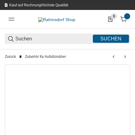
Kauf auf Rechnung
Höchste Qualität
0
0 Produkte in d
SUCHEN
Zurück
Zubehör für Aufsitzmäher