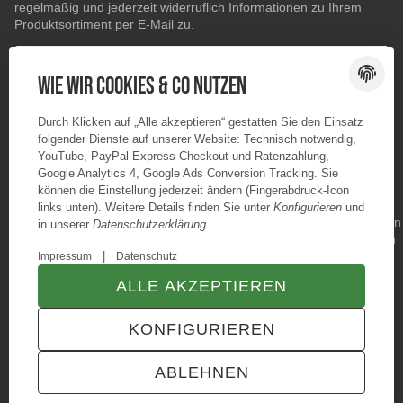
regelmäßig und jederzeit widerruflich Informationen zu Ihrem
Produktsortiment per E-Mail zu.
E-Mail-Adresse
ABONNIEREN
Wie wir Cookies & Co nutzen
Durch Klicken auf „Alle akzeptieren“ gestatten Sie den Einsatz
folgender Dienste auf unserer Website: Technisch notwendig,
YouTube, PayPal Express Checkout und Ratenzahlung,
Google Analytics 4, Google Ads Conversion Tracking. Sie
können die Einstellung jederzeit ändern (Fingerabdruck-Icon
links unten). Weitere Details finden Sie unter
Konfigurieren
und
in unserer
Datenschutzerklärung
.
|
Impressum
Datenschutz
ALLE AKZEPTIEREN
© Konzano GmbH
* Alle Preise inkl. gesetzlicher USt., zzgl.
Versand
KONFIGURIEREN
TECHNIK JTL-Shop Template
VERTRAG WIDERRUFEN
ABLEHNEN
ANMELDEN
MENÜ
WARENKORB