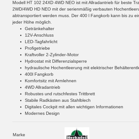
Modell HT 102 24XD 4WD NEO ist mit Allradantrieb für beste Tr
2WD/4WD HD NEO mit der serienmäßig verbauten Hochentleerun
abtransportiert werden muss. Der 400 l Fangkorb kann bis zu e
jeder Höhe möglich.
Getränkehalter
12V-Anschluss
LED-Tagfahrlicht
Profigetriebe
Kraftvoller 2-Zylinder-Motor
Hydrostat mit Differenzialsperre
hydraulische Hochentleerung mit elektrischer Behälterent
400l Fangkorb
Komfortsitz mit Armlehnen
4WD Allradantrieb
Robustes und rutschfestes Trittbrett
Stabile Radkästen aus Stahlblech
Digitales Cockpit mit allen wichtigen Informationen
Modernes Design
Marke