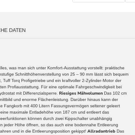
CHE DATEN
les, was man sich unter Komfort-Ausstattung vorstellt: praktische
nstufige Schnitthöhenverstellung von 25 – 90 mm lässt sich bequem
 Tuff Torq Profigetriebe und ein kraftvoller 2-Zylinder-Motor der
tten Profiausstattung. Für eine optimale Fahrgeschwindigkeit bei
Riesiges Mähvolumen
drostat mit Differenzialsperre.
Das 102 cm
nittbild und enorme Flächenleistung. Darüber hinaus kann der
e Fangkorb mit 400 Litern Fassungsvermögen seltener geleert
 eine maximale Entladehöhe von 187 cm und entleert das
eerfunktionen können durch zwei Kippschalter unabhängig
 in jeder Höhe öffnen, so das auch eine bodennahe Entleerung
Allradantrieb
ahren und in die Entleerungsposition gekippt!
Das