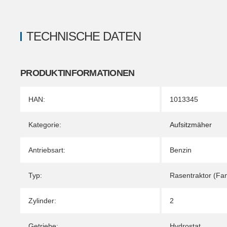
TECHNISCHE DATEN
PRODUKTINFORMATIONEN
Produkteigenschaft
Wert
HAN:
1013345
Kategorie:
Aufsitzmäher
Antriebsart:
Benzin
Typ:
Rasentraktor (Fa
Zylinder:
2
Getriebe:
Hydrostat