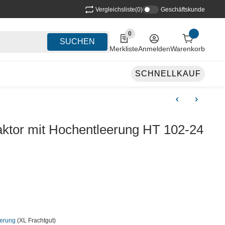
Vergleichsliste
(0)
Geschäftskunde
0
0 Produkte in der Liste
SUCHEN
Merkliste
Anmelden
Warenkorb
SCHNELLKAUF
aktor mit Hochentleerung HT 102-24
ferung
(XL Frachtgut)