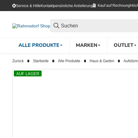
Kauf auf Rechnung
Höch
Service & Hilfe
Kontakt
persönliche Anlieferung
ALLE PRODUKTE
MARKEN
OUTLET
Zurück
Startseite
Alle Produkte
Haus & Garten
Aufsitz
AUF LAGER