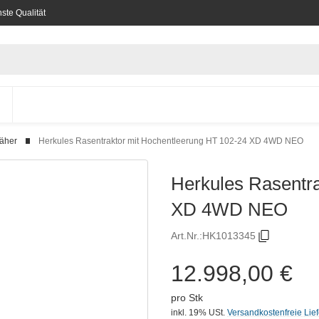
ste Qualität
mäher
Herkules Rasentraktor mit Hochentleerung HT 102-24 XD 4WD NEO
Herkules Rasentr
XD 4WD NEO
Art.Nr.:
HK1013345
12.998,00 €
pro Stk
inkl. 19% USt.
Versandkostenfreie Lie