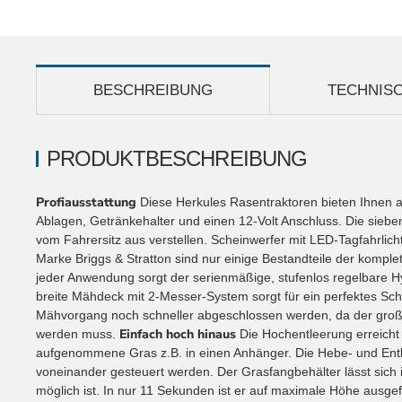
BESCHREIBUNG
TECHNIS
PRODUKTBESCHREIBUNG
Profiausstattung
Diese Herkules Rasentraktoren bieten Ihnen al
Ablagen, Getränkehalter und einen 12-Volt Anschluss. Die siebe
vom Fahrersitz aus verstellen. Scheinwerfer mit LED-Tagfahrlicht,
Marke Briggs & Stratton sind nur einige Bestandteile der komple
jeder Anwendung sorgt der serienmäßige, stufenlos regelbare Hy
breite Mähdeck mit 2-Messer-System sorgt für ein perfektes Sch
Mähvorgang noch schneller abgeschlossen werden, da der groß
Einfach hoch hinaus
werden muss.
Die Hochentleerung erreicht
aufgenommene Gras z.B. in einen Anhänger. Die Hebe- und Entl
voneinander gesteuert werden. Der Grasfangbehälter lässt sich
möglich ist. In nur 11 Sekunden ist er auf maximale Höhe ausgef