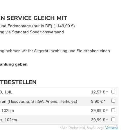
N SERVICE GLEICH MIT
g und Endmontage (nur in DE) (+149,00 €)
ng via Standard Speditionsversand
ng nehmen wir Ihr Altgerät Inzahlung und Sie erhalten einen
 Zahlung geben
ITBESTELLEN
0, 1,4L
12,57 € *
oren (Husqvarna, STIGA, Ariens, Herkules)
9,90 € *
s, 102cm
39,99 € *
ts, 102cm
39,99 € *
* Alle Preise inkl. MwSt. zzgl.
Versand