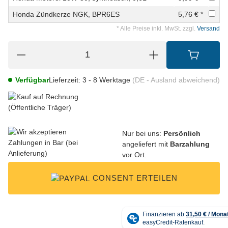
Honda Zündkerze NGK, BPR6ES
5,76 € *
* Alle Preise inkl. MwSt. zzgl.
Versand
Verfügbar
Lieferzeit:
3 - 8 Werktage
(DE - Ausland abweichend)
Nur bei uns:
Persönlich
angeliefert mit
Barzahlung
vor Ort.
CONSENT ERTEILEN