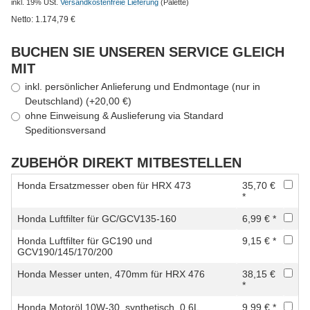
inkl. 19% USt.
Versandkostenfreie Lieferung
(Palette)
Netto:
1.174,79
€
BUCHEN SIE UNSEREN SERVICE GLEICH
MIT
inkl. persönlicher Anlieferung und Endmontage (nur in
Deutschland) (+20,00 €)
ohne Einweisung & Auslieferung via Standard
Speditionsversand
ZUBEHÖR DIREKT MITBESTELLEN
Honda Ersatzmesser oben für HRX 473
35,70 €
*
Honda Luftfilter für GC/GCV135-160
6,99 € *
Honda Luftfilter für GC190 und
9,15 € *
GCV190/145/170/200
Honda Messer unten, 470mm für HRX 476
38,15 €
*
Honda Motoröl 10W-30, synthetisch, 0,6L
9,99 € *