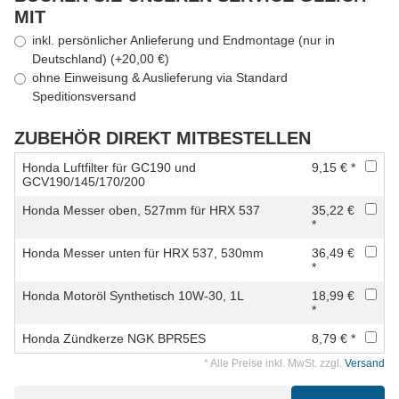
MIT
inkl. persönlicher Anlieferung und Endmontage (nur in
Deutschland) (+20,00 €)
ohne Einweisung & Auslieferung via Standard
Speditionsversand
ZUBEHÖR DIREKT MITBESTELLEN
Honda Luftfilter für GC190 und
9,15 € *
GCV190/145/170/200
Honda Messer oben, 527mm für HRX 537
35,22 €
*
Honda Messer unten für HRX 537, 530mm
36,49 €
*
Honda Motoröl Synthetisch 10W-30, 1L
18,99 €
*
Honda Zündkerze NGK BPR5ES
8,79 € *
* Alle Preise inkl. MwSt. zzgl.
Versand