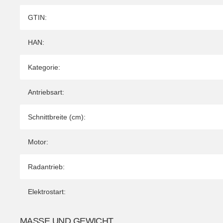
Produkteigenschaft
Wert
GTIN:
HAN:
Kategorie:
Antriebsart:
Schnittbreite (cm):
Motor:
Radantrieb:
Elektrostart:
MASSE UND GEWICHT