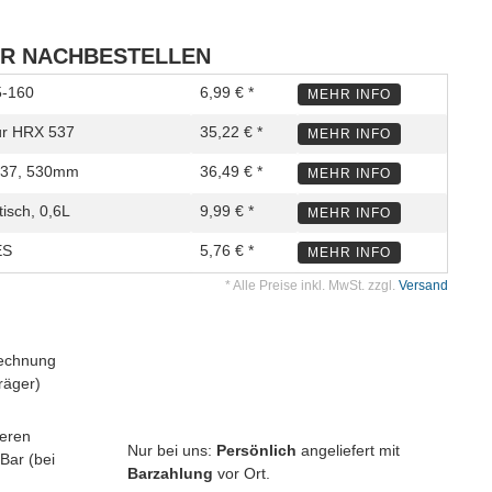
R NACHBESTELLEN
5-160
6,99 € *
MEHR INFO
ür HRX 537
35,22 € *
MEHR INFO
537, 530mm
36,49 € *
MEHR INFO
isch, 0,6L
9,99 € *
MEHR INFO
ES
5,76 € *
MEHR INFO
* Alle Preise inkl. MwSt. zzgl.
Versand
Nur bei uns:
Persönlich
angeliefert mit
Barzahlung
vor Ort.