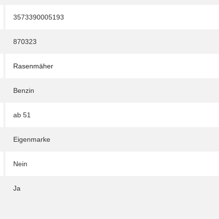
3573390005193
870323
Rasenmäher
Benzin
ab 51
Eigenmarke
Nein
Ja