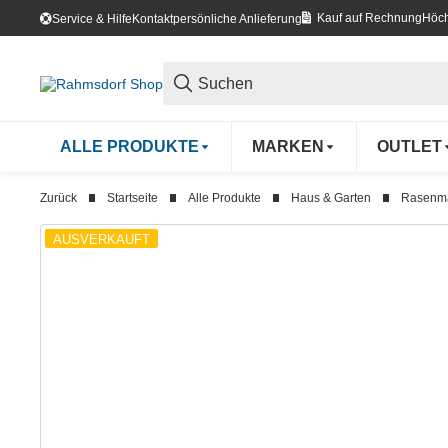
Kauf auf Rechnung
Höch
Service & Hilfe
Kontakt
persönliche Anlieferung
ALLE PRODUKTE
MARKEN
OUTLET
Zurück
Startseite
Alle Produkte
Haus & Garten
Rasenm
AUSVERKAUFT