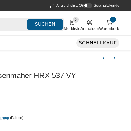
Vergleichsliste
(0)
Geschäftskunde
0
0 Produkte in der Liste
SUCHEN
Merkliste
Anmelden
Warenkorb
SCHNELLKAUF
senmäher HRX 537 VY
ferung
(Palette)