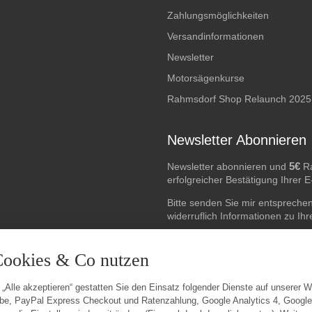
Zahlungsmöglichkeiten
Versandinformationen
Newsletter
Motorsägenkurse
Rahmsdorf Shop Relaunch 2025
Newsletter Abonnieren
5€
Newsletter abonnieren und
Ra
erfolgreicher Bestätigung Ihrer 
Bitte senden Sie mir entspreche
widerruflich Informationen zu Ih
E-Mail-Adresse
Cookies & Co nutzen
 „Alle akzeptieren“ gestatten Sie den Einsatz folgender Dienste auf unserer 
be, PayPal Express Checkout und Ratenzahlung, Google Analytics 4, Googl