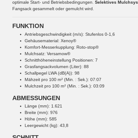
optimale Start- und Betriebsbedingungen.
Selektives Mulchs
Fangsack gesammelt oder gemulcht wird.
FUNKTION
Antriebsgeschwindigkeit (m/s): Stufenlos 0-1,6
Gehäusematerial: Xenoy®
Komfort-Messerkupplung: Roto-stop®
Mulchsatz: Versamow®
Schnitthöheneinstellung Positionen: 7
Grasfangsackvolumen (Liter): 88
Schallpegel LWA (dB(A)): 98
Mähzeit pro 100 m² (Min. : Sek.): 07:07
Mulchzeit pro 100 m² (Min. : Sek.): 03:09
ABMESSUNGEN
Länge (mm): 1.621
Breite (mm): 976
Höhe (mm): 585
Leergewicht (kg): 43,8
SCHNITT