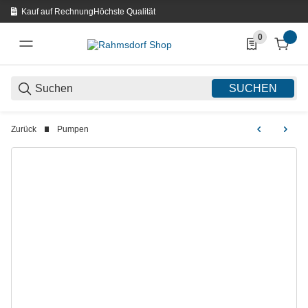
Kauf auf Rechnung
Höchste Qualität
0
0 Produkte in d
SUCHEN
Zurück
Pumpen