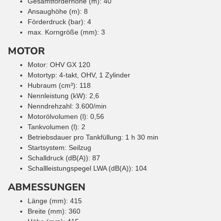
Gesamtförderhöhe (m): 40
Ansaughöhe (m): 8
Förderdruck (bar): 4
max. Korngröße (mm): 3
MOTOR
Motor: OHV GX 120
Motortyp: 4-takt, OHV, 1 Zylinder
Hubraum (cm³): 118
Nennleistung (kW): 2,6
Nenndrehzahl: 3.600/min
Motorölvolumen (l): 0,56
Tankvolumen (l): 2
Betriebsdauer pro Tankfüllung: 1 h 30 min
Startsystem: Seilzug
Schalldruck (dB(A)): 87
Schallleistungspegel LWA (dB(A)): 104
ABMESSUNGEN
Länge (mm): 415
Breite (mm): 360