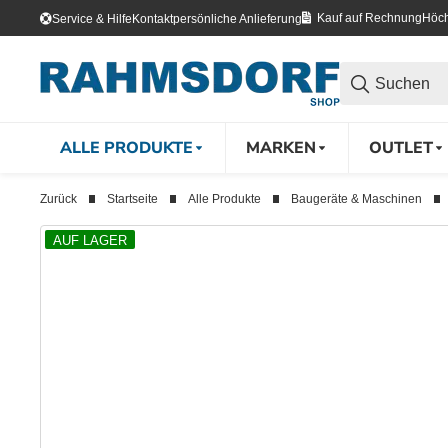
Kauf auf Rechnung
Höch
Service & Hilfe
Kontakt
persönliche Anlieferung
ALLE PRODUKTE
MARKEN
OUTLET
Zurück
Startseite
Alle Produkte
Baugeräte & Maschinen
AUF LAGER