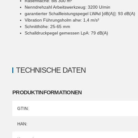
Rasenfläche: bis 300 m²
Nenndrehzahl Arbeitswerkzeug: 3200 U/min
garantierter Schallleistungspegel LWAd [dB(A)]: 93 dB(A)
Vibration Führungsholm ahw: 1,4 m/s²
Schnitthöhe: 25-65 mm
Schalldruckpegel gemessen LpA: 79 dB(A)
TECHNISCHE DATEN
PRODUKTINFORMATIONEN
Produkteigenschaft
Wert
GTIN:
HAN: