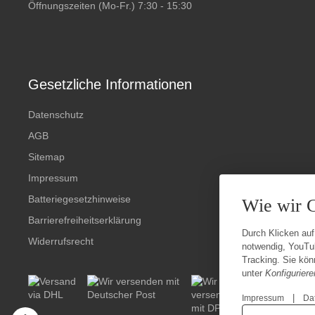
Öffnungszeiten (Mo-Fr.) 7:30 - 15:30
Gesetzliche Informationen
Datenschutz
AGB
Sitemap
Impressum
Batteriegesetzhinweise
Wie wir 
Barrierefreiheitserklärung
Durch Klicken auf
Widerrufsrecht
notwendig, YouTu
Tracking. Sie könn
unter
Konfiguriere
|
Impressum
Da