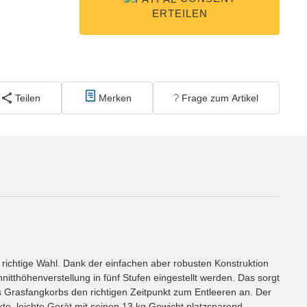
ERTEILEN
Teilen
Merken
Frage zum Artikel
chtige Wahl. Dank der einfachen aber robusten Konstruktion
itthöhenverstellung in fünf Stufen eingestellt werden. Das sorgt
s Grasfangkorbs den richtigen Zeitpunkt zum Entleeren an. Der
kte, leichte Gerät mit seinen 13 kg Gewicht platzsparend