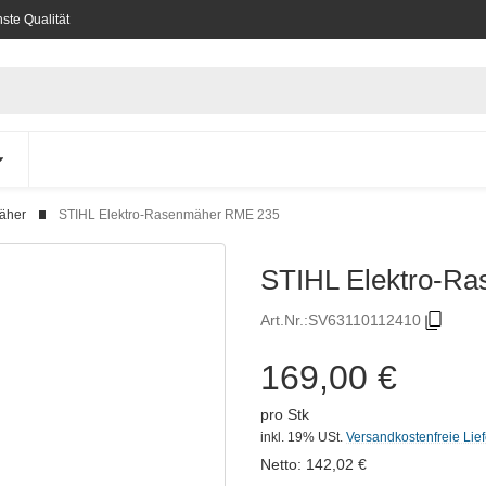
ste Qualität
äher
STIHL Elektro-Rasenmäher RME 235
STIHL Elektro-R
Art.Nr.:
SV63110112410
169,00 €
pro Stk
inkl. 19% USt.
Versandkostenfreie Lie
Netto:
142,02
€