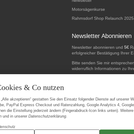
Newsletter
Motorsägenkurse
Rahmsdorf Shop Relaunch 2025
Newsletter Abonnieren
5€
Newsletter abonnieren und
Ra
erfolgreicher Bestätigung Ihrer 
Bitte senden Sie mir entspreche
widerruflich Informationen zu Ih
E-Mail-Adresse
Cookies & Co nutzen
 „Alle akzeptieren“ gestatten Sie den Einsatz folgender Dienste auf unserer 
be, PayPal Express Checkout und Ratenzahlung, Google Analytics 4, Googl
en die Einstellung jederzeit ändern (Fingerabdruck-Icon links unten). Weitere
n
und in unserer
Datenschutzerklärung
.
tenschutz