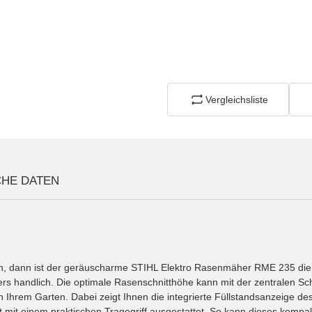
Vergleichsliste
CHE DATEN
 dann ist der geräuscharme STIHL Elektro Rasenmäher RME 235 die ri
rs handlich. Die optimale Rasenschnitthöhe kann mit der zentralen Schn
 Ihrem Garten. Dabei zeigt Ihnen die integrierte Füllstandsanzeige de
t mit einem praktischen Tragegriff ausgestattet. So kann dieses kompa