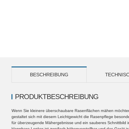
BESCHREIBUNG
TECHNIS
PRODUKTBESCHREIBUNG
Wenn Sie kleinere überschaubare Rasenflächen mähen möchten,
gestaltet sich mit diesem Leichtgewicht die Rasenpflege besonde
für überzeugende Mähergebnisse und ein sauberes Schnittbild in
klappbare Lenker ist zweifach höhenverstellbar und das Gerät is