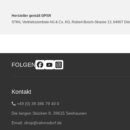
Hersteller gemäß GPSR
STIHL Vertriebszentrale AG & Co. KG, Robert-Bosch-Strasse 13, 64807 Di
FOLGEN
Kontakt
+49 (0) 39 386 79 40 0
Die langen Stücken 8, 39615 Seehausen
Email:
shop@rahmsdorf.de