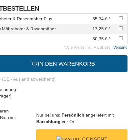
ITBESTELLEN
oboter & Rasenmäher Plus
35,34 € *
® Mähroboter & Rasenmäher
17,25 € *
30,35 € *
* Alle Preise inkl. MwSt. zzgl.
Versand
IN DEN WARENKORB
e
(DE - Ausland abweichend)
Nur bei uns:
Persönlich
angeliefert mit
Barzahlung
vor Ort.
CONSENT