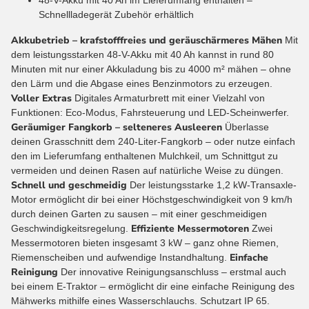
48-V-Akku mit 40 Ah im Lieferumfang enthalten –
Schnellladegerät Zubehör erhältlich
Akkubetrieb – krafstofffreies und geräuschärmeres Mähen
Mit
dem leistungsstarken 48-V-Akku mit 40 Ah kannst in rund 80
Minuten mit nur einer Akkuladung bis zu 4000 m² mähen – ohne
den Lärm und die Abgase eines Benzinmotors zu erzeugen.
Voller Extras
Digitales Armaturbrett mit einer Vielzahl von
Funktionen: Eco-Modus, Fahrsteuerung und LED-Scheinwerfer.
Geräumiger Fangkorb – selteneres Ausleeren
Überlasse
deinen Grasschnitt dem 240-Liter-Fangkorb – oder nutze einfach
den im Lieferumfang enthaltenen Mulchkeil, um Schnittgut zu
vermeiden und deinen Rasen auf natürliche Weise zu düngen.
Schnell und geschmeidig
Der leistungsstarke 1,2 kW-Transaxle-
Motor ermöglicht dir bei einer Höchstgeschwindigkeit von 9 km/h
durch deinen Garten zu sausen – mit einer geschmeidigen
Effiziente Messermotoren
Geschwindigkeitsregelung.
Zwei
Messermotoren bieten insgesamt 3 kW – ganz ohne Riemen,
Einfache
Riemenscheiben und aufwendige Instandhaltung.
Reinigung
Der innovative Reinigungsanschluss – erstmal auch
bei einem E-Traktor – ermöglicht dir eine einfache Reinigung des
Mähwerks mithilfe eines Wasserschlauchs. Schutzart IP 65.