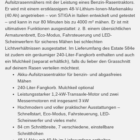
Aufsitzrasenmähers mit der Leistung eines Benzin-Rasentraktors.
Er wird mit einem erstklassigem 48-V-Lithium-Ionen-Markenakku
(40 Ah) angetrieben – von STIGA in Italien entwickelt und getestet
– und kann in nur 80 Minuten bis zu 4000 m² mähen. Er ist mit
ultimativen Funktionen ausgestattet: z. B. einem übersichtlichen
Armaturenbrett, Eco-Modus, Fahrsteuerung und LED-
Scheinwerfern für sicheres Mähen bei schlechten
Lichtverhältnissen ausgestattet. Im Lieferumfang des Estate 584e
ist zudem ein geräumiger 240-Liter-Fangkorb enthalten und auch
ein Mulchkeil (separat erhältlich), falls du lieber den Grasschnitt
auf deinem Rasen verteilen möchtest.
Akku-Aufsitzrasentraktor für benzin- und abgasfreies
Mähen
240-Liter-Fangkorb. Mulchkeil optional
Leistungsstarker 1,2-kW-Transaxle-Motor und zwei
Messermotoren mit insgesamt 3 kW
Hochmodern und voller praktischer Ausstattungen –
Schnellstart, Eco-Modus, Fahrsteuerung, LED-
Scheinwerfer und vieles mehr.
84 cm Schnittbreite, 7 verschiedene, einstellbare
Schnitthöhen