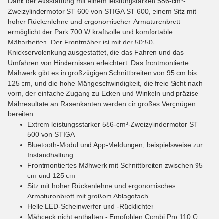
Dank der Ausstattung mit einem leistungstarken 586-cm³-
Zweizylindermotor ST 600 von STIGA ST 600, einem Sitz mit
hoher Rückenlehne und ergonomischen Armaturenbrett
ermöglicht der Park 700 W kraftvolle und komfortable
Mäharbeiten. Der Frontmäher ist mit der 50:50-
Knickservolenkung ausgestattet, die das Fahren und das
Umfahren von Hindernissen erleichtert. Das frontmontierte
Mähwerk gibt es in großzügigen Schnittbreiten von 95 cm bis
125 cm, und die hohe Mähgeschwindigkeit, die freie Sicht nach
vorn, der einfache Zugang zu Ecken und Winkeln und präzise
Mähresultate an Rasenkanten werden dir großes Vergnügen
bereiten.
Extrem leistungsstarker 586-cm³-Zweizylindermotor ST
500 von STIGA
Bluetooth-Modul und App-Meldungen, beispielsweise zur
Instandhaltung
Frontmontiertes Mähwerk mit Schnittbreiten zwischen 95
cm und 125 cm
Sitz mit hoher Rückenlehne und ergonomisches
Armaturenbrett mit großem Ablagefach
Helle LED-Scheinwerfer und -Rücklichter
Mähdeck nicht enthalten - Empfohlen Combi Pro 110 Q