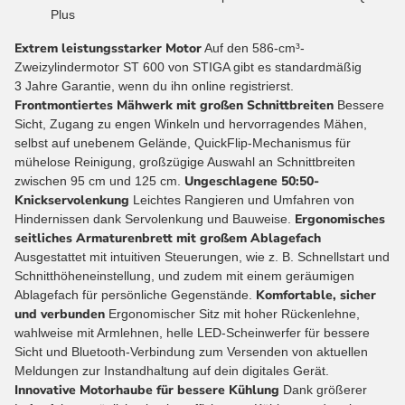
Plus
Extrem leistungsstarker Motor
Auf den 586-cm³-
Zweizylindermotor ST 600 von STIGA gibt es standardmäßig
3 Jahre Garantie, wenn du ihn online registrierst.
Frontmontiertes Mähwerk mit großen Schnittbreiten
Bessere
Sicht, Zugang zu engen Winkeln und hervorragendes Mähen,
selbst auf unebenem Gelände, QuickFlip-Mechanismus für
mühelose Reinigung, großzügige Auswahl an Schnittbreiten
Ungeschlagene 50:50-
zwischen 95 cm und 125 cm.
Knickservolenkung
Leichtes Rangieren und Umfahren von
Ergonomisches
Hindernissen dank Servolenkung und Bauweise.
seitliches Armaturenbrett mit großem Ablagefach
Ausgestattet mit intuitiven Steuerungen, wie z. B. Schnellstart und
Schnitthöheneinstellung, und zudem mit einem geräumigen
Komfortable, sicher
Ablagefach für persönliche Gegenstände.
und verbunden
Ergonomischer Sitz mit hoher Rückenlehne,
wahlweise mit Armlehnen, helle LED-Scheinwerfer für bessere
Sicht und Bluetooth-Verbindung zum Versenden von aktuellen
Meldungen zur Instandhaltung auf dein digitales Gerät.
Innovative Motorhaube für bessere Kühlung
Dank größerer