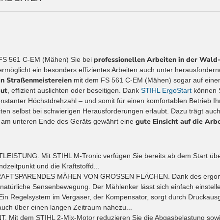
professionellen Arbeiten in der Wald
 FS 561 C-EM (Mähen) Sie bei
rmöglicht ein besonders effizientes Arbeiten auch unter herausforde
in Straßenmeistereien
mit dem FS 561 C-EM (Mähen) sogar auf einen 
aut
, effizient auslichten oder beseitigen. Dank
STIHL ErgoStart
können S
stanter Höchstdrehzahl – und somit für einen komfortablen Betrieb Ihr
ten selbst bei schwierigen Herausforderungen erlaubt. Dazu trägt auc
gute Einsicht auf die Arb
am unteren Ende des Geräts gewährt eine
UNG. Mit STIHL M-Tronic verfügen Sie bereits ab dem Start über die
zeitpunkt und die Kraftstoffd...
AFTSPARENDES MÄHEN VON GROSSEN FLÄCHEN. Dank des ergonomis
 natürliche Sensenbewegung. Der Mählenker lässt sich einfach einstelle
elsystem im Vergaser, der Kompensator, sorgt durch Druckausglei
brauch über einen langen Zeitraum nahezu...
 dem STIHL 2-Mix-Motor reduzieren Sie die Abgasbelastung sowie d