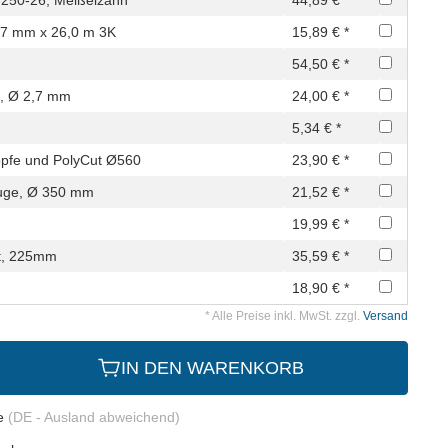
,7 mm x 26,0 m 3K
15,89 € *
54,50 € *
, Ø 2,7 mm
24,00 € *
5,34 € *
pfe und PolyCut Ø560
23,90 € *
euge, Ø 350 mm
21,52 € *
19,99 € *
tt, 225mm
35,59 € *
18,90 € *
* Alle Preise inkl. MwSt. zzgl.
Versand
IN DEN WARENKORB
ge
(DE - Ausland abweichend)