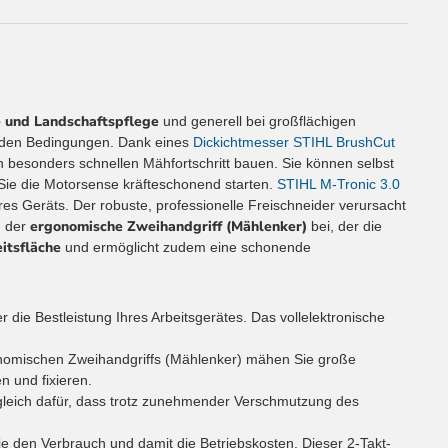
- und Landschaftspflege
und generell bei großflächigen
rnden Bedingungen. Dank eines
Dickichtmesser STIHL BrushCut
besonders schnellen Mähfortschritt bauen. Sie können selbst
ie die Motorsense kräfteschonend starten.
STIHL M-Tronic 3.0
es Geräts. Der robuste, professionelle Freischneider verursacht
ergonomische Zweihandgriff (Mählenker)
h der
bei, der die
eitsfläche
und ermöglicht zudem eine schonende
 Bestleistung Ihres Arbeitsgerätes. Das vollelektronische
chen Zweihandgriffs (Mählenker) mähen Sie große
n und fixieren.
ch dafür, dass trotz zunehmender Verschmutzung des
en Verbrauch und damit die Betriebskosten. Dieser 2-Takt-