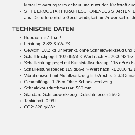
Motor ist wartungsarm gebaut und nutzt den Kraftstoff auch
STIHL ERGOSTART
KRÄFTESCHONENDES STARTEN. Dank des
aus. Die erforderliche Geschwindigkeit am Anwerfseil ist deu
TECHNISCHE DATEN
Hubraum
:
57,1
cm³
Leistung
:
2,8/3,8
kW/PS
Gewicht
:
10,2
kg
Unbetankt, ohne Schneidwerkzeug und 
Schalldruckpegel
:
102
dB(A)
K-Wert nach RL 2006/42/EG 
Schallleistungspegel mit Kunststoffwerkzeug
:
115
dB(A)
K
Schallleistungspegel
:
115
dB(A)
K-Wert nach RL 2006/42/
Vibrationswert mit Metallwerkzeug links/rechts
:
3,3/3,3
m/s
Gesamtlänge
:
1,76
m
Ohne Schneidwerkzeug
Schneidkreisdurchmesser
:
560
mm
Standard-Schneidwerkzeug
:
Dickichtmesser 350-3
Tankinhalt
:
0,99
l
CO2
:
828
g/kWh