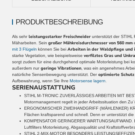
PRODUKTBESCHREIBUNG
leistungsstarker Freischneider
Als sehr
unterstützt der STIHL
großer Mähkreisdurchmesser von 560 mm
Mäharbeiten. Sein
e
Arbeiten in der Waldpflege und 
mit 3 Flügeln
können Sie bei
verfilztes Gras und Unkr
starke Vegetation, wie beispielsweise
sorgt zudem für eine durchgehend optimale Motorleistung bei kon
geringe Vibrationen
außerdem nur
, was ein angenehmes Arbei
optimierte Schutz
natürliche Sensenbewegung unterstützt. Der
Aufbewahrung, wenn Sie Ihre
Motorsense lagern
.
SERIENAUSTATTUNG
STIHL M-TRONIC
ZUVERLÄSSIGES ARBEITEN MIT BESTLEIST
Motormanagement regelt in jeder Arbeitssituation den Zu¨nd
ERGONOMISCHER ZWEIHANDGRIFF (MÄHLENKER)
KR
Flächen kraftsparend und schnell. Denn er unterstützt die
KOMPENSATOR
GERINGERER WARTUNGSAUFWAND. Ein Reg
Luftfilters Motorleistung, Abgasqualität und Kraftstoffver
STIHL 2-MIX-MOTOR
BESONDERS LEISTUNGSEFFIZENT. Mit