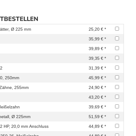
ITBESTELLEN
lätter, Ø 225 mm
25,20 € *
35,99 € *
39,89 € *
39,35 € *
32
31,39 € *
-40, 250mm
45,99 € *
t Zähne, 255mm
24,90 € *
43,20 € *
Meißelzahn
39,69 € *
metall, Ø 225mm
51,59 € *
22 HP, 20,0 mm Anschluss
44,89 € *
 250-26, Meißelzahn
44,89 € *