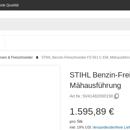
ste Qualität
nsen & Freischneider
STIHL Benzin-Freischneider FS 561 C-EM, Mähausführ
STIHL Benzin-Fre
Mähausführung
Art.Nr.:
SV41482000190
1.595,89 €
pro Stk
inkl. 19% USt.
Versandkostenfreie Lie