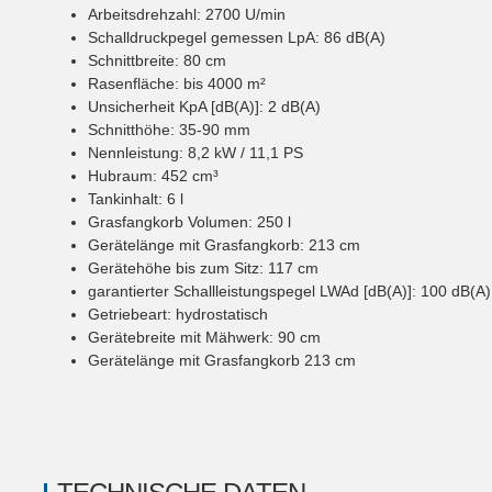
Arbeitsdrehzahl
:
2700
U/min
Schalldruckpegel gemessen LpA
:
86
dB(A)
Schnittbreite
:
80
cm
Rasenfläche
:
bis 4000
m²
Unsicherheit KpA [dB(A)]
:
2
dB(A)
Schnitthöhe
:
35-90
mm
Nennleistung
:
8,2 kW / 11,1 PS
Hubraum
:
452
cm³
Tankinhalt
:
6
l
Grasfangkorb Volumen
:
250
l
Gerätelänge mit Grasfangkorb
:
213
cm
Gerätehöhe bis zum Sitz
:
117
cm
garantierter Schallleistungspegel LWAd [dB(A)]
:
100
dB(A)
Getriebeart
:
hydrostatisch
Gerätebreite mit Mähwerk
:
90
cm
Gerätelänge mit Grasfangkorb 213 cm