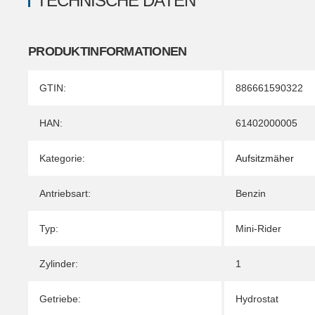
TECHNISCHE DATEN
PRODUKTINFORMATIONEN
Produkteigenschaft
Wert
GTIN:
886661590322
HAN:
61402000005
Kategorie:
Aufsitzmäher
Antriebsart:
Benzin
Typ:
Mini-Rider
Zylinder:
1
Getriebe:
Hydrostat