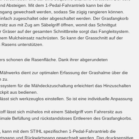
nd Absteigen. Mit dem 1-Pedal-Fahrantrieb kann bei der
sgang gewechselt werden, sodass Sie zügig rangieren können.
nfach zugeschaltet oder abgeschaltet werden. Der Grasfangkorb
itz aus mit Zug am Säbelgriff öffnen, womit das Schnittgut
r Gräser auf der gesamten Schnittbreite sorgt das Fangleitsystem.
em Mulcheinsatz nachrüsten. So kann der Grasschnitt auf der
 Rasens unterstützen.
ers schonen die Rasenfläche. Dank ihrer abgerundeten
 Mähwerks dient zur optimalen Erfassung der Grashalme über die
n zu.
system für die Mähdeckzuschaltung erleichtert das Hinzuschalten
ckpit aus bedienen.
 lässt sich werkzeuglos einstellen. So ist eine individuelle Anpassung
ff lässt sich mühelos mit einem Säbelgriff vom Fahrersitz aus
timale Befüllung und rückstandsloses Entleeren des Grasfangkorbs.
, kann mit dem STIHL spezifischen 1-Pedal-Fahrantrieb die
ärtsgang und Rückwärtsgang gewechselt werden. Das drucksensitive