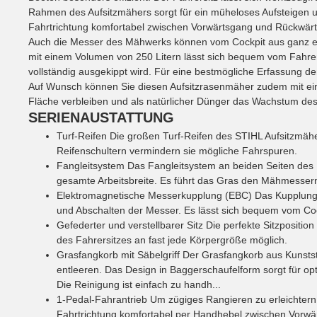
Rahmen des Aufsitzmähers sorgt für ein müheloses Aufsteigen u
Fahrtrichtung komfortabel zwischen Vorwärtsgang und Rückwärt
Auch die Messer des Mähwerks können vom Cockpit aus ganz ei
mit einem Volumen von 250 Litern lässt sich bequem vom Fahrers
vollständig ausgekippt wird. Für eine bestmögliche Erfassung de
Auf Wunsch können Sie diesen Aufsitzrasenmäher zudem mit ein
Fläche verbleiben und als natürlicher Dünger das Wachstum des
SERIENAUSTATTUNG
Turf-Reifen
Die großen Turf-Reifen des STIHL Aufsitzmäh
Reifenschultern vermindern sie mögliche Fahrspuren.
Fangleitsystem
Das Fangleitsystem an beiden Seiten des
gesamte Arbeitsbreite. Es führt das Gras den Mähmesser
Elektromagnetische Messerkupplung (EBC)
Das Kupplungs
und Abschalten der Messer. Es lässt sich bequem vom Co
Gefederter und verstellbarer Sitz
Die perfekte Sitzposition
des Fahrersitzes an fast jede Körpergröße möglich.
Grasfangkorb mit Säbelgriff
Der Grasfangkorb aus Kunststo
entleeren. Das Design in Baggerschaufelform sorgt für op
Die Reinigung ist einfach zu handh...
1-Pedal-Fahrantrieb
Um zügiges Rangieren zu erleichtern
Fahrtrichtung komfortabel per Handhebel zwischen Vorw