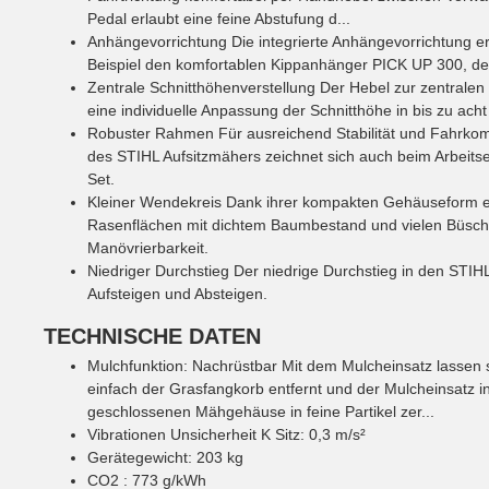
Pedal erlaubt eine feine Abstufung d...
Anhängevorrichtung
Die integrierte Anhängevorrichtung 
Beispiel den komfortablen Kippanhänger PICK UP 300, der
Zentrale Schnitthöhenverstellung
Der Hebel zur zentralen 
eine individuelle Anpassung der Schnitthöhe in bis zu acht
Robuster Rahmen
Für ausreichend Stabilität und Fahrko
des STIHL Aufsitzmähers zeichnet sich auch beim Arbeit
Set.
Kleiner Wendekreis
Dank ihrer kompakten Gehäuseform e
Rasenflächen mit dichtem Baumbestand und vielen Büschen
Manövrierbarkeit.
Niedriger Durchstieg
Der niedrige Durchstieg in den STIHL
Aufsteigen und Absteigen.
TECHNISCHE DATEN
Mulchfunktion
:
Nachrüstbar
Mit dem Mulcheinsatz lassen 
einfach der Grasfangkorb entfernt und der Mulcheinsatz 
geschlossenen Mähgehäuse in feine Partikel zer...
Vibrationen Unsicherheit K Sitz
:
0,3
m/s²
Gerätegewicht
:
203
kg
CO2
:
773
g/kWh