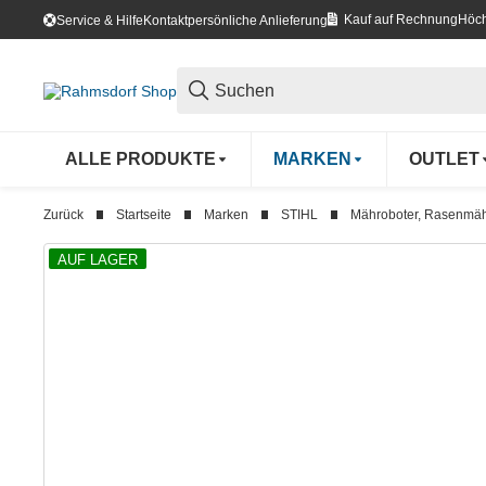
Kauf auf Rechnung
Höch
Service & Hilfe
Kontakt
persönliche Anlieferung
ALLE PRODUKTE
MARKEN
OUTLET
Zurück
Startseite
Marken
STIHL
Mähroboter, Rasenmähe
AUF LAGER