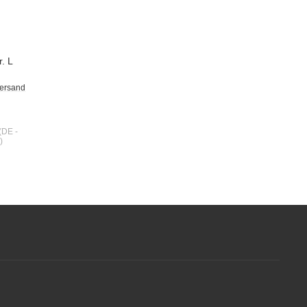
r. L
ersand
(DE -
)