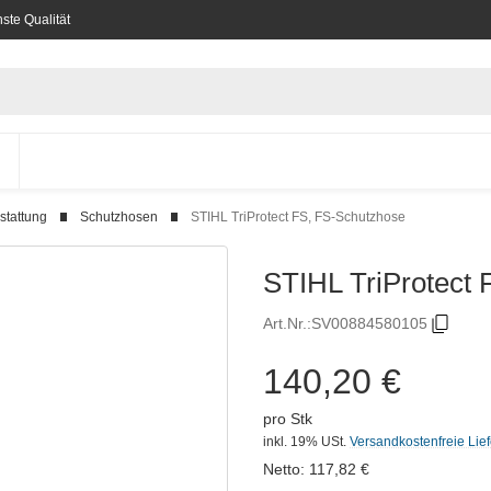
ste Qualität
stattung
Schutzhosen
STIHL TriProtect FS, FS-Schutzhose
STIHL TriProtect 
Art.Nr.:
SV00884580105
140,20 €
pro Stk
inkl. 19% USt.
Versandkostenfreie Lie
Netto:
117,82
€