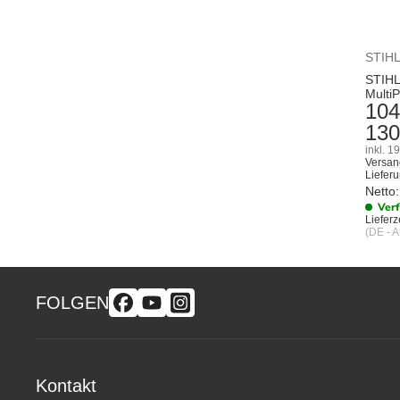
STIH
STIHL
Multi
104
130
inkl. 1
Versan
Liefer
Netto:
Ver
Lieferze
(DE - 
FOLGEN
Kontakt