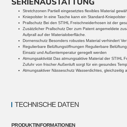
SERIENAUSTATTUNG
Stretchzonen
Partiell eingesetztes flexibles Material g
Kniepolster
In eine Tasche kann ein Standard-Kniepolster 
Prallschutz
Bei den STIHL Freischneiderhosen ist der gesa
Zusätzlicher Prallschutz
Der zum Patent angemeldete zusät
Aufprall auf der Materialoberfläche.
Dornenschutz
Besonders robustes Material verhindert Ve
Regulierbare Belüftungsöffnungen
Regulierbare Belüftung
Einsatz und Außentemperatur geregelt werden
Atmungsaktivität
Das atmungsaktive Material der STIHL F
Zufuhr von frischer Außenluft sorgt für ein gesundes Temp
Atmungsaktiver Nässeschutz
Wasserdichtes, gleichzeitig 
TECHNISCHE DATEN
PRODUKTINFORMATIONEN