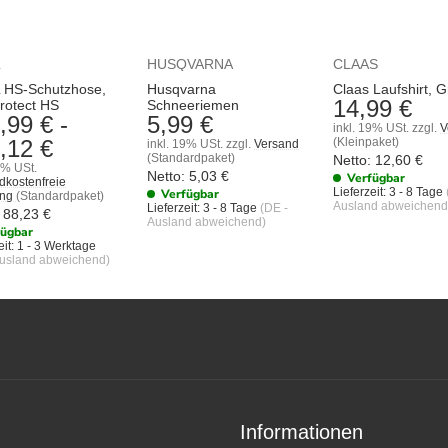
L
HUSQVARNA
CLAAS
 HS-Schutzhose,
Husqvarna
Claas Laufshirt, G
14,99 €
Protect HS
Schneeriemen
,99 €
-
5,99 €
inkl. 19% USt.
zzgl.
V
,12 €
(Kleinpaket)
inkl. 19% USt.
zzgl.
Versand
(Standardpaket)
Netto:
12,60
€
9% USt.
Netto:
5,03
€
Verfügbar
dkostenfreie
Lieferzeit:
3 - 8 Tage
Verfügbar
ung
(Standardpaket)
Ausland abweichend
Lieferzeit:
3 - 8 Tage
(DE -
88,23
€
Ausland abweichend)
fügbar
it:
1 - 3 Werktage
Ausland abweichend)
Informationen