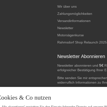
Wir über uns
Zahlungsmöglichkeiten
Versandinformationen
Newsletter
Motorsägenkurse
Rahmsdorf Shop Relaunch 2025
Newsletter Abonnieren
5€
Newsletter abonnieren und
Ra
erfolgreicher Bestätigung Ihrer 
Bitte senden Sie mir entspreche
widerruflich Informationen zu Ih
E-Mail-Adresse
Cookies & Co nutzen
 „Alle akzeptieren“ gestatten Sie den Einsatz folgender Dienste auf unserer 