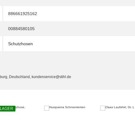
886661925162
00884580105
Schutzhosen
eburg, Deutschland, kundenservice@stihl.de
 LAGER