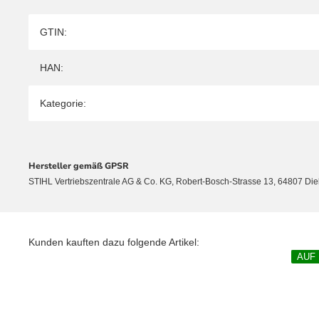
Produkteigenschaft
Wert
GTIN:
HAN:
Kategorie:
Hersteller gemäß GPSR
STIHL Vertriebszentrale AG & Co. KG, Robert-Bosch-Strasse 13, 64807 Di
Kunden kauften dazu folgende Artikel:
AUF