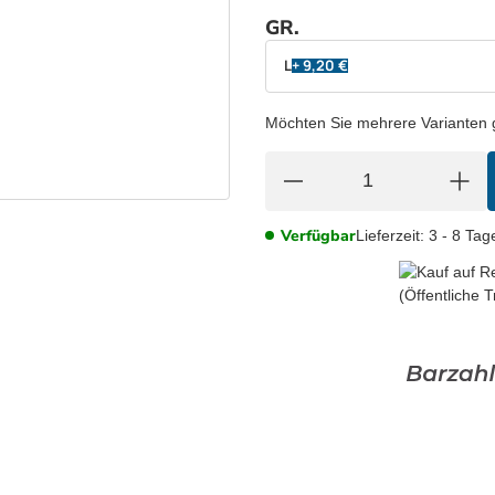
GR.
wählen
Bitte wählen Sie eine Variation.
L
+ 9,20 €
Möchten Sie mehrere Varianten gl
Verfügbar
Lieferzeit:
3 - 8 Ta