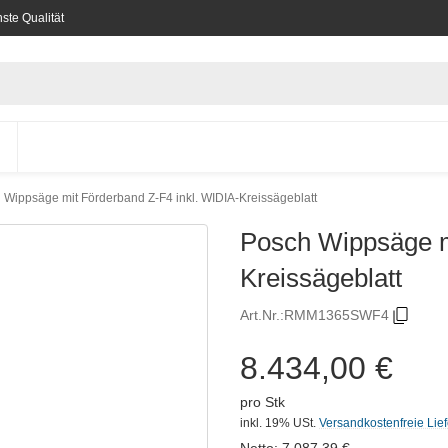
ste Qualität
 Wippsäge mit Förderband Z-F4 inkl. WIDIA-Kreissägeblatt
Posch Wippsäge m
Kreissägeblatt
Art.Nr.:
RMM1365SWF4
8.434,00 €
pro Stk
inkl. 19% USt.
Versandkostenfreie Lie
Netto:
7.087,39
€