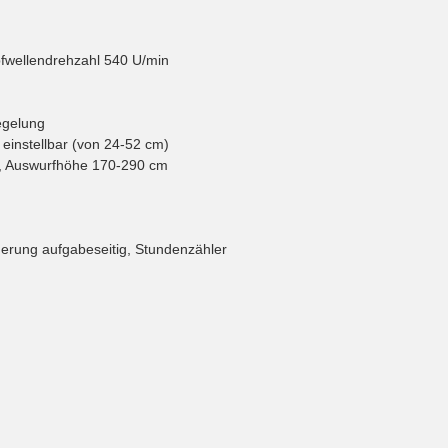
pfwellendrehzahl 540 U/min
egelung
 einstellbar (von 24-52 cm)
°, Auswurfhöhe 170-290 cm
erung aufgabeseitig, Stundenzähler