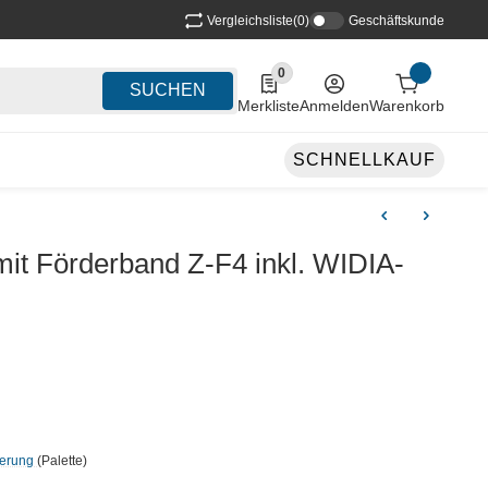
Vergleichsliste
(0)
Geschäftskunde
0
0 Produkte in der Liste
SUCHEN
Merkliste
Anmelden
Warenkorb
SCHNELLKAUF
it Förderband Z-F4 inkl. WIDIA-
ferung
(Palette)