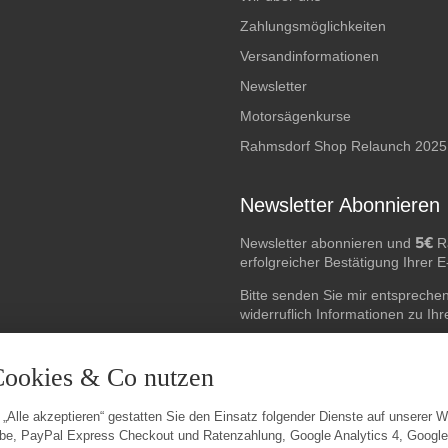
Zahlungsmöglichkeiten
Versandinformationen
Newsletter
Motorsägenkurse
Rahmsdorf Shop Relaunch 2025
Newsletter Abonnieren
5€
Newsletter abonnieren und
Ra
erfolgreicher Bestätigung Ihrer 
Bitte senden Sie mir entspreche
widerruflich Informationen zu Ih
E-Mail-Adresse
Cookies & Co nutzen
 „Alle akzeptieren“ gestatten Sie den Einsatz folgender Dienste auf unserer 
be, PayPal Express Checkout und Ratenzahlung, Google Analytics 4, Googl