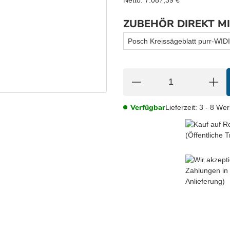
ZUBEHÖR DIREKT M
Posch Kreissägeblatt purr-WID
Verfügbar
Lieferzeit:
3 - 8 We