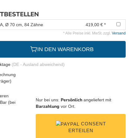
ITBESTELLEN
IA, Ø 70 cm, 84 Zähne
419,00 € *
* Alle Preise inkl. MwSt. zzgl.
Versand
IN DEN WARENKORB
rktage
(DE - Ausland abweichend)
Persönlich
Nur bei uns:
angeliefert mit
Barzahlung
vor Ort.
CONSENT
ERTEILEN