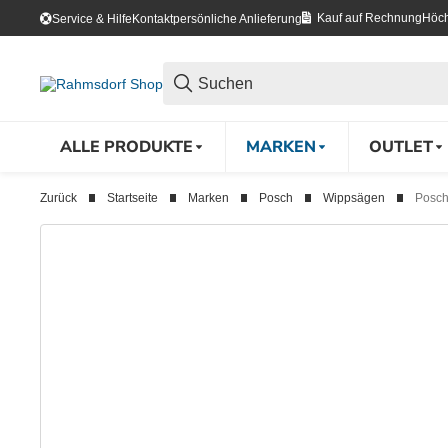
Kauf auf Rechnung
Höch
Service & Hilfe
Kontakt
persönliche Anlieferung
ALLE PRODUKTE
MARKEN
OUTLET
Zurück
Startseite
Marken
Posch
Wippsägen
Posch