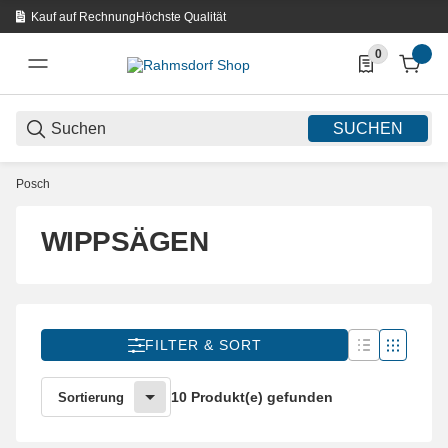
Kauf auf Rechnung
Höchste Qualität
0
0 Produkte in d
SUCHEN
Posch
WIPPSÄGEN
FILTER & SORT
10 Produkt(e) gefunden
Sortierung