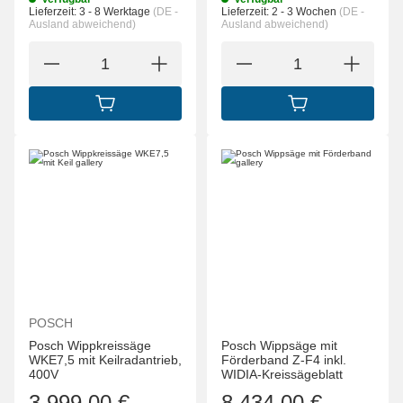
Lieferzeit:
3 - 8 Werktage
(DE -
Lieferzeit:
2 - 3 Wochen
(DE -
Ausland abweichend)
Ausland abweichend)
IN DEN WARENKORB
IN DEN WARENK
POSCH
Posch Wippkreissäge
Posch Wippsäge mit
WKE7,5 mit Keilradantrieb,
Förderband Z-F4 inkl.
400V
WIDIA-Kreissägeblatt
3.999,00 €
8.434,00 €