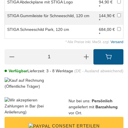
STIGA Abdeckplane mit STIGA Logo
94,90 €
*
STIGA Gummileiste für Schneeschild, 120 cm
144,90 €
*
STIGA Schneeschild Park, 120 cm
684,00 €
*
* Alle Preise inkl. MwSt. zzgl.
Versand
Verfügbar
Lieferzeit:
3 - 8 Werktage
(DE - Ausland abweichend)
Nur bei uns:
Persönlich
angeliefert mit
Barzahlung
vor Ort.
CONSENT ERTEILEN