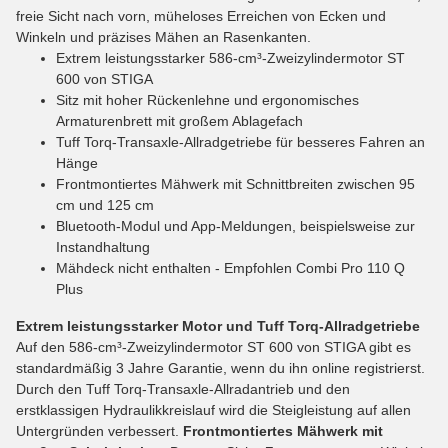
freie Sicht nach vorn, müheloses Erreichen von Ecken und
Winkeln und präzises Mähen an Rasenkanten.
Extrem leistungsstarker 586-cm³-Zweizylindermotor ST
600 von STIGA
Sitz mit hoher Rückenlehne und ergonomisches
Armaturenbrett mit großem Ablagefach
Tuff Torq-Transaxle-Allradgetriebe für besseres Fahren an
Hänge
Frontmontiertes Mähwerk mit Schnittbreiten zwischen 95
cm und 125 cm
Bluetooth-Modul und App-Meldungen, beispielsweise zur
Instandhaltung
Mähdeck nicht enthalten - Empfohlen Combi Pro 110 Q
Plus
Extrem leistungsstarker Motor und Tuff Torq-Allradgetriebe
Auf den 586-cm³-Zweizylindermotor ST 600 von STIGA gibt es
standardmäßig 3 Jahre Garantie, wenn du ihn online registrierst.
Durch den Tuff Torq-Transaxle-Allradantrieb und den
erstklassigen Hydraulikkreislauf wird die Steigleistung auf allen
Untergründen verbessert.
Frontmontiertes Mähwerk mit