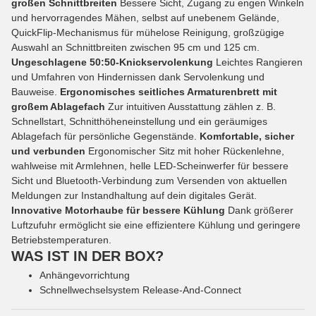
großen Schnittbreiten
Bessere Sicht, Zugang zu engen Winkeln
und hervorragendes Mähen, selbst auf unebenem Gelände,
QuickFlip-Mechanismus für mühelose Reinigung, großzügige
Auswahl an Schnittbreiten zwischen 95 cm und 125 cm.
Ungeschlagene 50:50-Knickservolenkung
Leichtes Rangieren
und Umfahren von Hindernissen dank Servolenkung und
Bauweise.
Ergonomisches seitliches Armaturenbrett mit
großem Ablagefach
Zur intuitiven Ausstattung zählen z. B.
Schnellstart, Schnitthöheneinstellung und ein geräumiges
Ablagefach für persönliche Gegenstände.
Komfortable, sicher
und verbunden
Ergonomischer Sitz mit hoher Rückenlehne,
wahlweise mit Armlehnen, helle LED-Scheinwerfer für bessere
Sicht und Bluetooth-Verbindung zum Versenden von aktuellen
Meldungen zur Instandhaltung auf dein digitales Gerät.
Innovative Motorhaube für bessere Kühlung
Dank größerer
Luftzufuhr ermöglicht sie eine effizientere Kühlung und geringere
Betriebstemperaturen.
WAS IST IN DER BOX?
Anhängevorrichtung
Schnellwechselsystem Release-And-Connect