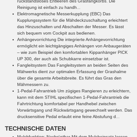
rückstandsloses Entleeren des Grasfangkorbs. Die
Reinigung ist einfach zu handh...
Elektromagnetische Messerkupplung (EBC)
Das
Kupplungssystem für die Mähdeckzuschaltung erleichtert
das Hinzuschalten und Abschalten der Messer. Es lässt
sich bequem vom Cockpit aus bedienen.
Anhängevorrichtung
Die integrierte Anhängevorrichtung
ermöglicht ein leichtgängiges Anhängen von Anbaugeräten
– wie zum Beispiel den komfortablen Kippanhänger PICK
UP 300, der auch als Schubkarre einsetzbar ist.
Fangleitsystem
Das Fangleitsystem an beiden Seiten des
Mähwerks dient zur optimalen Erfassung der Grashalme
über die gesamte Arbeitsbreite. Es führt das Gras den
Mähmessern zu.
1-Pedal-Fahrantrieb
Um zügiges Rangieren zu erleichtern,
kann mit dem STIHL spezifischen 1-Pedal-Fahrantrieb die
Fahrtrichtung komfortabel per Handhebel zwischen
Vorwärtsgang und Rückwärtsgang gewechselt werden. Das
drucksensitive Pedal erlaubt eine feine Abstufung d...
TECHNISCHE DATEN
Mulchfunktion
:
Nachrüstbar
Mit dem Mulcheinsatz lassen