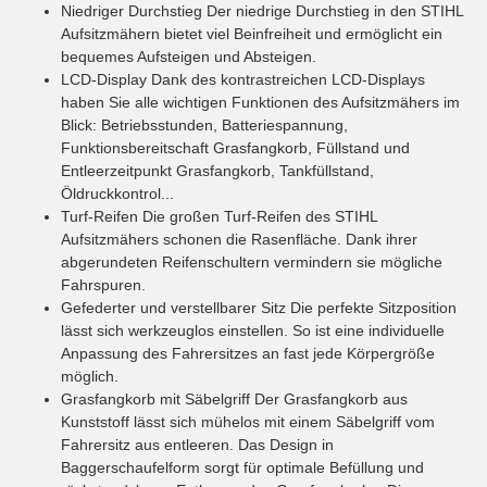
Niedriger Durchstieg
Der niedrige Durchstieg in den STIHL
Aufsitzmähern bietet viel Beinfreiheit und ermöglicht ein
bequemes Aufsteigen und Absteigen.
LCD-Display
Dank des kontrastreichen LCD-Displays
haben Sie alle wichtigen Funktionen des Aufsitzmähers im
Blick: Betriebsstunden, Batteriespannung,
Funktionsbereitschaft Grasfangkorb, Füllstand und
Entleerzeitpunkt Grasfangkorb, Tankfüllstand,
Öldruckkontrol...
Turf-Reifen
Die großen Turf-Reifen des STIHL
Aufsitzmähers schonen die Rasenfläche. Dank ihrer
abgerundeten Reifenschultern vermindern sie mögliche
Fahrspuren.
Gefederter und verstellbarer Sitz
Die perfekte Sitzposition
lässt sich werkzeuglos einstellen. So ist eine individuelle
Anpassung des Fahrersitzes an fast jede Körpergröße
möglich.
Grasfangkorb mit Säbelgriff
Der Grasfangkorb aus
Kunststoff lässt sich mühelos mit einem Säbelgriff vom
Fahrersitz aus entleeren. Das Design in
Baggerschaufelform sorgt für optimale Befüllung und