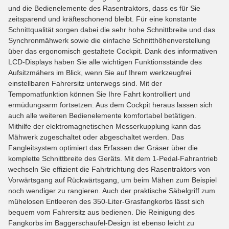
und die Bedienelemente des Rasentraktors, dass es für Sie
zeitsparend und kräfteschonend bleibt. Für eine konstante
Schnittqualität sorgen dabei die sehr hohe Schnittbreite und das
Synchronmähwerk sowie die einfache Schnitthöhenverstellung
über das ergonomisch gestaltete Cockpit. Dank des informativen
LCD-Displays haben Sie alle wichtigen Funktionsstände des
Aufsitzmähers im Blick, wenn Sie auf Ihrem werkzeugfrei
einstellbaren Fahrersitz unterwegs sind. Mit der
Tempomatfunktion können Sie Ihre Fahrt kontrolliert und
ermüdungsarm fortsetzen. Aus dem Cockpit heraus lassen sich
auch alle weiteren Bedienelemente komfortabel betätigen.
Mithilfe der elektromagnetischen Messerkupplung kann das
Mähwerk zugeschaltet oder abgeschaltet werden. Das
Fangleitsystem optimiert das Erfassen der Gräser über die
komplette Schnittbreite des Geräts. Mit dem 1-Pedal-Fahrantrieb
wechseln Sie effizient die Fahrtrichtung des Rasentraktors von
Vorwärtsgang auf Rückwärtsgang, um beim Mähen zum Beispiel
noch wendiger zu rangieren. Auch der praktische Säbelgriff zum
mühelosen Entleeren des 350-Liter-Grasfangkorbs lässt sich
bequem vom Fahrersitz aus bedienen. Die Reinigung des
Fangkorbs im Baggerschaufel-Design ist ebenso leicht zu