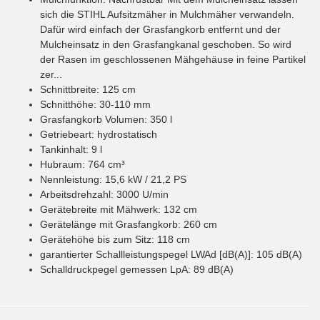
sich die STIHL Aufsitzmäher in Mulchmäher verwandeln.
Dafür wird einfach der Grasfangkorb entfernt und der
Mulcheinsatz in den Grasfangkanal geschoben. So wird
der Rasen im geschlossenen Mähgehäuse in feine Partikel
zer...
Schnittbreite
:
125
cm
Schnitthöhe
:
30-110
mm
Grasfangkorb Volumen
:
350
l
Getriebeart
:
hydrostatisch
Tankinhalt
:
9
l
Hubraum
:
764
cm³
Nennleistung
:
15,6 kW / 21,2 PS
Arbeitsdrehzahl
:
3000
U/min
Gerätebreite mit Mähwerk
:
132
cm
Gerätelänge mit Grasfangkorb
:
260
cm
Gerätehöhe bis zum Sitz
:
118
cm
garantierter Schallleistungspegel LWAd [dB(A)]
:
105
dB(A)
Schalldruckpegel gemessen LpA
:
89
dB(A)