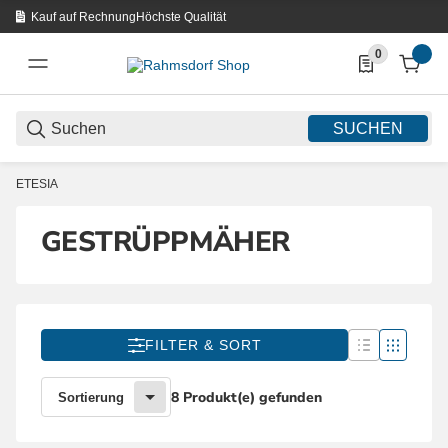
Kauf auf Rechnung
Höchste Qualität
0
0 Produkte in d
SUCHEN
ETESIA
GESTRÜPPMÄHER
FILTER & SORT
8 Produkt(e) gefunden
Sortierung