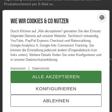
Produktsortiment per E-Mail zu.
E-Mail-Adresse
ABONNIEREN
Wie wir Cookies & Co nutzen
Durch Klicken auf „Alle akzeptieren“ gestatten Sie den Einsatz
folgender Dienste auf unserer Website: Technisch notwendig,
YouTube, PayPal Express Checkout und Ratenzahlung,
Google Analytics 4, Google Ads Conversion Tracking. Sie
können die Einstellung jederzeit ändern (Fingerabdruck-Icon
links unten). Weitere Details finden Sie unter
Konfigurieren
und
in unserer
Datenschutzerklärung
.
|
Impressum
Datenschutz
ALLE AKZEPTIEREN
© Konzano GmbH
* Alle Preise inkl. gesetzlicher USt., zzgl.
Versand
KONFIGURIEREN
TECHNIK JTL-Shop Template
VERTRAG WIDERRUFEN
ABLEHNEN
ANMELDEN
MENÜ
WARENKORB