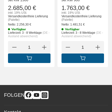
Jet KW 1300
Jet KW 900
2.685,00 €
1.763,00 €
inkl. 19% USt.
inkl. 19% USt.
Versandkostenfreie Lieferung
Versandkostenfreie Lieferung
(Palette)
(Palette)
Netto:
2.256,30
€
Netto:
1.481,51
€
Verfügbar
Verfügbar
Lieferzeit:
3 - 8 Werktage
(DE -
Lieferzeit:
3 - 8 Werktage
(DE -
Ausland abweichend)
Ausland abweichend)
IN DEN WARENKORB
IN DEN WARENK
FOLGEN