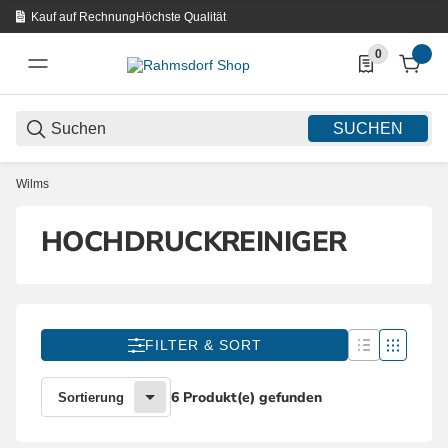
Kauf auf Rechnung
Höchste Qualität
0
0 Produkte in d
SUCHEN
Wilms
HOCHDRUCKREINIGER
FILTER & SORT
6 Produkt(e) gefunden
Sortierung