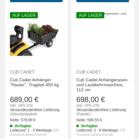
AUF LAGER
AUF LAGER
CUB CADET
CUB CADET
Cub Cadet Anhänger
Cub Cadet Anhängerasen-
"Hauler", Traglast 450 kg
und Laubkehrmaschine,
112 cm
689,00 €
698,00 €
inkl. 19% USt.
inkl. 19% USt.
Versandkostenfreie Lieferung
Versandkostenfreie Lieferung
(Standardpaket)
(Palette)
Netto:
578,99
€
Netto:
586,55
€
Verfügbar
Verfügbar
Lieferzeit:
1 - 3 Werktage
(DE -
Lieferzeit:
3 - 8 Werktage
(DE -
Ausland abweichend)
Ausland abweichend)