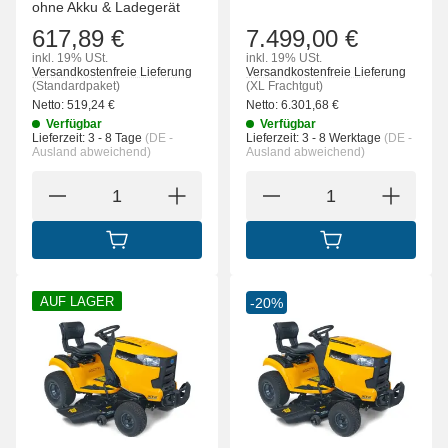
ohne Akku & Ladegerät
617,89 €
7.499,00 €
inkl. 19% USt.
inkl. 19% USt.
Versandkostenfreie Lieferung
Versandkostenfreie Lieferung
(Standardpaket)
(XL Frachtgut)
Netto:
519,24
€
Netto:
6.301,68
€
Verfügbar
Verfügbar
Lieferzeit:
3 - 8 Tage
(DE -
Lieferzeit:
3 - 8 Werktage
(DE -
Ausland abweichend)
Ausland abweichend)
IN DEN WARENKORB
IN DEN WARENK
AUF LAGER
-20%