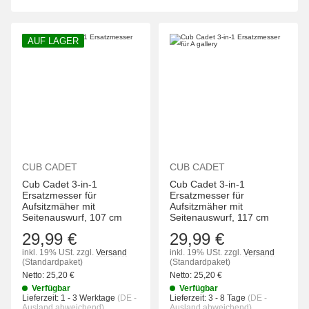
AUF LAGER
CUB CADET
CUB CADET
Cub Cadet 3-in-1
Cub Cadet 3-in-1
Ersatzmesser für
Ersatzmesser für
Aufsitzmäher mit
Aufsitzmäher mit
Seitenauswurf, 107 cm
Seitenauswurf, 117 cm
29,99 €
29,99 €
inkl. 19% USt.
zzgl.
Versand
inkl. 19% USt.
zzgl.
Versand
(Standardpaket)
(Standardpaket)
Netto:
25,20
€
Netto:
25,20
€
Verfügbar
Verfügbar
Lieferzeit:
1 - 3 Werktage
(DE -
Lieferzeit:
3 - 8 Tage
(DE -
Ausland abweichend)
Ausland abweichend)