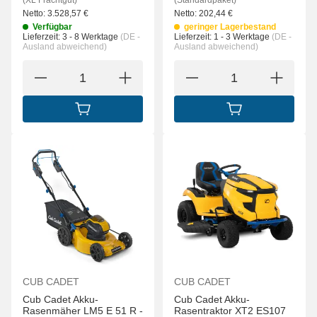
(XL Frachtgut)
(Standardpaket)
Netto:
3.528,57
€
Netto:
202,44
€
Verfügbar
geringer Lagerbestand
Lieferzeit:
3 - 8 Werktage
(DE -
Lieferzeit:
1 - 3 Werktage
(DE -
Ausland abweichend)
Ausland abweichend)
IN DEN WARENKORB
IN DEN WARENK
CUB CADET
CUB CADET
Cub Cadet Akku-
Cub Cadet Akku-
Rasenmäher LM5 E 51 R -
Rasentraktor XT2 ES107