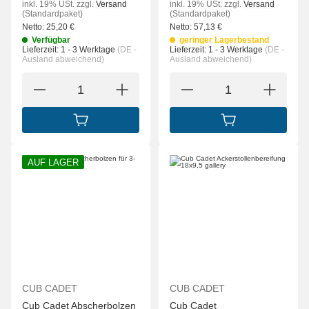
inkl. 19% USt.
zzgl.
Versand
inkl. 19% USt.
zzgl.
Versand
(Standardpaket)
(Standardpaket)
Netto:
25,20
€
Netto:
57,13
€
Verfügbar
geringer Lagerbestand
Lieferzeit:
1 - 3 Werktage
(DE -
Lieferzeit:
1 - 3 Werktage
(DE -
Ausland abweichend)
Ausland abweichend)
IN DEN WARENKORB
IN DEN WARENK
AUF LAGER
CUB CADET
CUB CADET
Cub Cadet Abscherbolzen
Cub Cadet