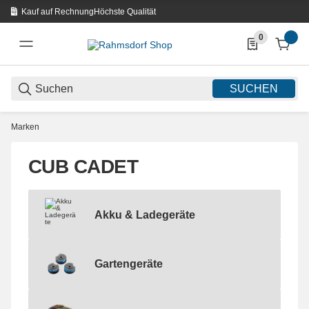
Kauf auf Rechnung
Höchste Qualität
0
0 Produkte in d
SUCHEN
Marken
CUB CADET
Akku & Ladegeräte
Akku & Ladegeräte
Gartengeräte
Gartengeräte