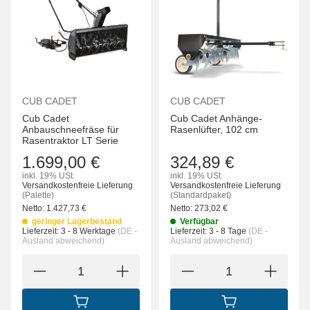
CUB CADET
CUB CADET
Cub Cadet
Cub Cadet Anhänge-
Anbauschneefräse für
Rasenlüfter, 102 cm
Rasentraktor LT Serie
1.699,00 €
324,89 €
inkl. 19% USt.
inkl. 19% USt.
Versandkostenfreie Lieferung
Versandkostenfreie Lieferung
(Palette)
(Standardpaket)
Netto:
1.427,73
€
Netto:
273,02
€
geringer Lagerbestand
Verfügbar
Lieferzeit:
3 - 8 Werktage
(DE -
Lieferzeit:
3 - 8 Tage
(DE -
Ausland abweichend)
Ausland abweichend)
IN DEN WARENKORB
IN DEN WARENK