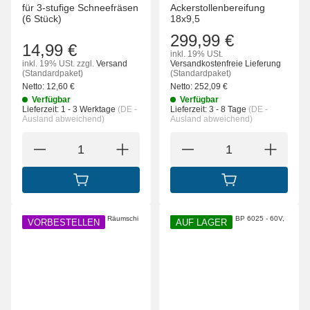
für 3-stufige Schneefräsen
Ackerstollenbereifung
(6 Stück)
18x9,5
299,99 €
14,99 €
inkl. 19% USt.
inkl. 19% USt.
zzgl.
Versand
Versandkostenfreie Lieferung
(Standardpaket)
(Standardpaket)
Netto:
12,60
€
Netto:
252,09
€
Verfügbar
Verfügbar
Lieferzeit:
1 - 3 Werktage
(DE -
Lieferzeit:
3 - 8 Tage
(DE -
Ausland abweichend)
Ausland abweichend)
IN DEN WARENKORB
IN DEN WARENK
VORBESTELLEN
AUF LAGER