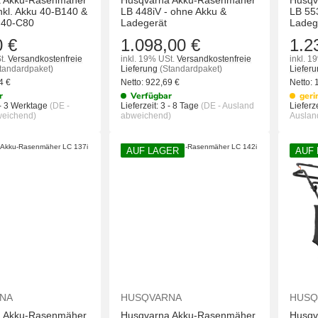
a Akku-Rasenmäher
Husqvarna Akku-Rasenmäher
Husqv
inkl. Akku 40-B140 &
LB 448iV - ohne Akku &
LB 55
 40-C80
Ladegerät
Ladege
0 €
1.098,00 €
1.2
t.
Versandkostenfreie
inkl. 19% USt.
Versandkostenfreie
inkl. 1
tandardpaket)
Lieferung
(Standardpaket)
Liefer
94
€
Netto:
922,69
€
Netto:
r
Verfügbar
geri
- 3 Werktage
(DE -
Lieferzeit:
3 - 8 Tage
(DE - Ausland
Lieferze
weichend)
abweichend)
Auslan
AUF LAGER
AUF
IN DEN WARENKORB
IN DEN WAREN
NA
HUSQVARNA
HUSQ
a Akku-Rasenmäher
Husqvarna Akku-Rasenmäher
Husqv