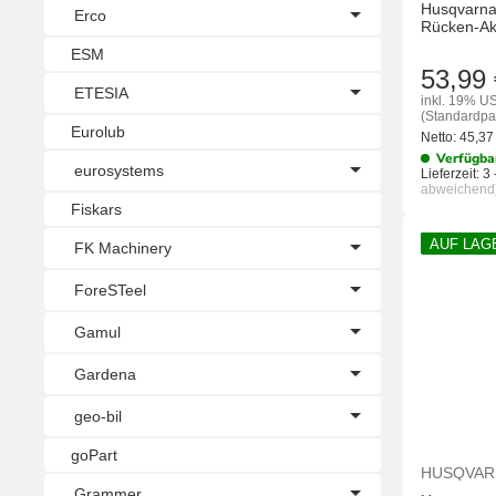
Husqvarna 
Erco
Rücken-A
ESM
53,99 
ETESIA
inkl. 19% US
(Standardpa
Eurolub
Netto:
45,3
Verfügba
eurosystems
Lieferzeit:
3 
abweichend
Fiskars
AUF LAG
FK Machinery
ForeSTeel
Gamul
Gardena
geo-bil
goPart
HUSQVAR
Grammer