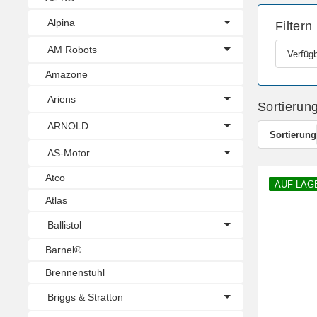
Alpina
Filtern
AM Robots
Verfügb
Amazone
Ariens
Sortierun
ARNOLD
Sortierung
AS-Motor
Atco
AUF LAG
Atlas
Ballistol
Barnel®
Brennenstuhl
Briggs & Stratton