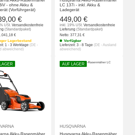
arna Akku-Rasenmäher
Husqvarna Akku-Rasenmäher
3iV - ohne Akku &
LC 137i - inkl. Akku &
rät (Vorführgerät)
Ladegerät
39,00 €
449,00 €
9% USt.
Versandkostenfreie
inkl. 19% USt.
Versandkostenfreie
ung
(Standardpaket)
Lieferung
(Standardpaket)
1.041,18
€
Netto:
377,31
€
nger Lagerbestand
Verfügbar
it:
1 - 3 Werktage
(DE -
Lieferzeit:
3 - 8 Tage
(DE - Ausland
d abweichend)
abweichend)
 LAGER
AUF LAGER
KORB
IN DEN WARENKORB
IN DEN WA
VARNA
HUSQVARNA
arna Akku-Rasenmäher
Husqvarna Akku-Rasenmäher