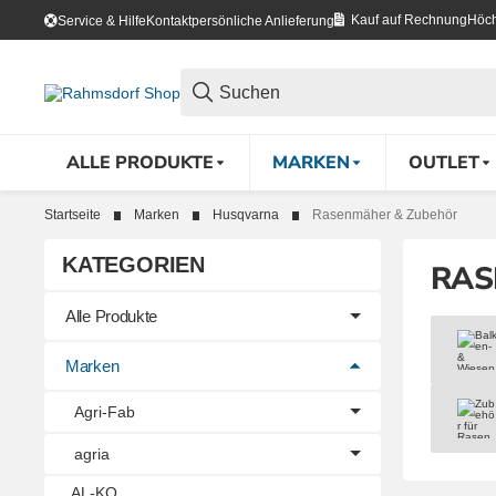
Kauf auf Rechnung
Höch
Service & Hilfe
Kontakt
persönliche Anlieferung
ALLE PRODUKTE
MARKEN
OUTLET
Startseite
Marken
Husqvarna
Rasenmäher & Zubehör
KATEGORIEN
RAS
Alle Produkte
Balk
Marken
Agri-Fab
Zube
agria
AL-KO