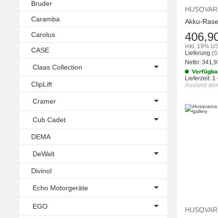
Bruder
HUSQVAR
Caramba
Akku-Rase
406,9
Carolus
inkl. 19% US
CASE
Lieferung
(S
Netto:
341,
Claas Collection
Verfügba
Lieferzeit:
1 
ClipLift
Ausland ab
Cramer
Cub Cadet
DEMA
DeWalt
Divinol
Echo Motorgeräte
EGO
HUSQVAR