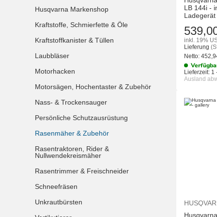
Husqvarn
LB 144i - 
Husqvarna Markenshop
Ladegerät
Kraftstoffe, Schmierfette & Öle
539,0
Kraftstoffkanister & Tüllen
inkl. 19% US
Lieferung
(S
Laubbläser
Netto:
452,
Verfügba
Motorhacken
Lieferzeit:
1 
Ausland ab
Motorsägen, Hochentaster & Zubehör
Nass- & Trockensauger
Persönliche Schutzausrüstung
Rasenmäher & Zubehör
Rasentraktoren, Rider &
Nullwendekreismäher
Rasentrimmer & Freischneider
Schneefräsen
Unkrautbürsten
HUSQVAR
Husqvarn