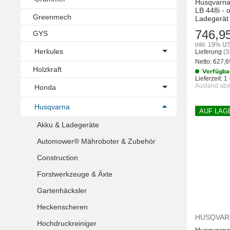
Husqvarna
LB 448i - 
Greenmech
Ladegerät
746,9
GYS
inkl. 19% US
Herkules
Lieferung
(S
Netto:
627,
Holzkraft
Verfügba
Lieferzeit:
1 
Ausland ab
Honda
Husqvarna
AUF LAG
Akku & Ladegeräte
Automower® Mähroboter & Zubehör
Construction
Forstwerkzeuge & Äxte
Gartenhäcksler
Heckenscheren
HUSQVAR
Hochdruckreiniger