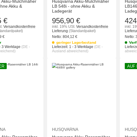
 Akku-Mulchmäher
Husqvarna Akku-Mulchmäher
Husqv
ohne Akku &
LB 548i - ohne Akku &
LB146
Ladegerät
Ladeg
5 €
956,90 €
424
t.
Versandkostenfreie
inkl. 19% USt.
Versandkostenfreie
inkl. 1
tandardpaket)
Lieferung
(Standardpaket)
Liefer
69
€
Netto:
804,12
€
Netto:
r
geringer Lagerbestand
Verf
- 3 Werktage
(DE -
Lieferzeit:
1 - 3 Werktage
(DE -
Lieferze
weichend)
Ausland abweichend)
abweic
ER
AUF
IN DEN WARENKORB
IN DEN WAREN
NA
HUSQVARNA
HUSQ