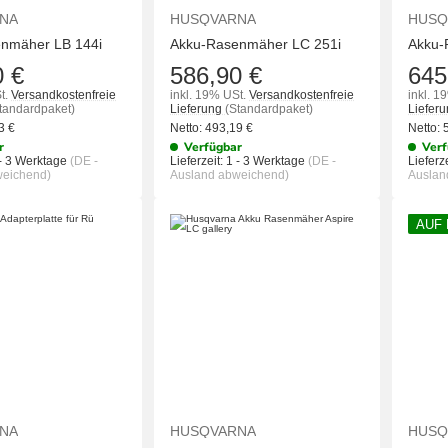
NA
HUSQVARNA
HUSQ
nmäher LB 144i
Akku-Rasenmäher LC 251i
Akku-
0 €
586,90 €
645
t.
Versandkostenfreie
inkl. 19% USt.
Versandkostenfreie
inkl. 1
tandardpaket)
Lieferung
(Standardpaket)
Liefer
93
€
Netto:
493,19
€
Netto:
r
Verfügbar
Verf
- 3 Werktage
(DE -
Lieferzeit:
1 - 3 Werktage
(DE -
Lieferze
weichend)
Ausland abweichend)
Auslan
AUF
IN DEN WARENKORB
IN DEN WAREN
NA
HUSQVARNA
HUSQ