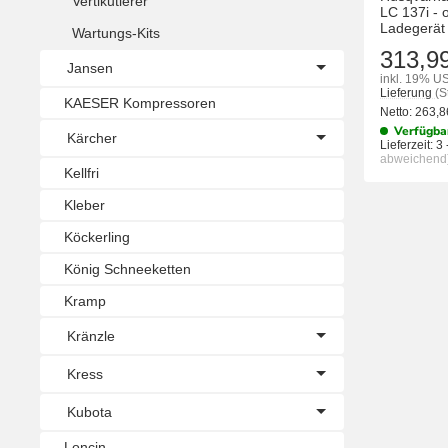
Vertikutierer
LC 137i - 
Ladegerät
Wartungs-Kits
313,9
Jansen
inkl. 19% US
Lieferung
(S
KAESER Kompressoren
Netto:
263,
Verfügba
Kärcher
Lieferzeit:
3 
abweichend
Kellfri
Kleber
Köckerling
König Schneeketten
Kramp
Kränzle
Kress
Kubota
Loncin