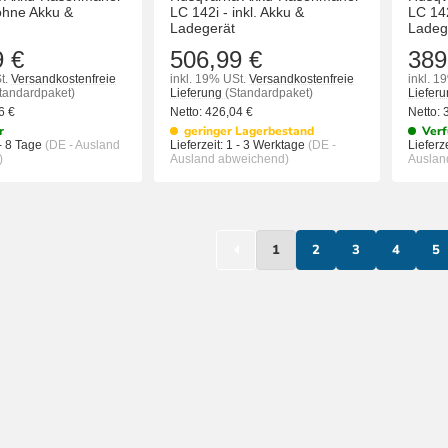
ohne Akku &
LC 142i - inkl. Akku &
LC 14
Ladegerät
Ladeg
9 €
506,99 €
389
t.
Versandkostenfreie
inkl. 19% USt.
Versandkostenfreie
inkl. 1
tandardpaket)
Lieferung
(Standardpaket)
Liefer
86
€
Netto:
426,04
€
Netto:
r
geringer Lagerbestand
Verf
- 8 Tage
(DE - Ausland
Lieferzeit:
1 - 3 Werktage
(DE -
Lieferze
)
Ausland abweichend)
Auslan
IN DEN WARENKORB
IN DEN WAREN
1
2
3
4
5