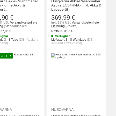
arna Akku-Mulchmäher
Husqvarna Akku-Rasenmäher
i - ohne Akku &
Aspire LC34-P4A - inkl. Akku &
erät
Ladegerät
,90 €
369,99 €
9% USt.
Versandkostenfreie
inkl. 19% USt.
Versandkostenfreie
ung
(Standardpaket)
Lieferung
(Palette)
357,06
€
Netto:
310,92
€
ügbar
Verfügbar
it:
3 - 8 Tage
(DE - Ausland
Lieferzeit:
3 - 8 Werktage
(DE -
hend)
Ausland abweichend)
 LAGER
KORB
IN DEN WARENKORB
IN DEN WA
VARNA
HUSQVARNA