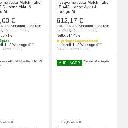
arna Akku-Mulchmäher
Husqvarna Akku-Mulchmäher
6iS - ohne Akku &
LB 442i - ohne Akku &
erät
Ladegerät
,00 €
612,17 €
9% USt.
Versandkostenfreie
inkl. 19% USt.
Versandkostenfreie
ung
(Standardpaket)
Lieferung
(Standardpaket)
485,71
€
Netto:
514,43
€
ügbar
geringer Lagerbestand
it:
1 - 3 Werktage
(DE -
Lieferzeit:
1 - 3 Werktage
(DE -
d abweichend)
Ausland abweichend)
AUF LAGER
KORB
IN DEN WARENKORB
IN DEN WA
VARNA
HUSQVARNA