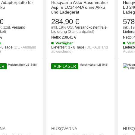
Adapterplatte für
Husqvarna Akku Rasenmäher
Husqv
kku
Aspire LC34-P4A ohne Akku
LB 24
und Ladegerät
Ladeg
€
284,90 €
578
t.
zzgl.
Versand
inkl. 19% USt.
Versandkostenfreie
inkl. 1
ket)
Lieferung
(Standardpaket)
Liefer
7
€
Netto:
239,41
€
Netto:
r
Verfügbar
Verf
- 8 Tage
(DE - Ausland
Lieferzeit:
3 - 8 Tage
(DE - Ausland
Lieferze
)
abweichend)
Auslan
ER
AUF LAGER
IN DEN WARENKORB
IN DEN WAREN
NA
HUSQVARNA
HUSQ