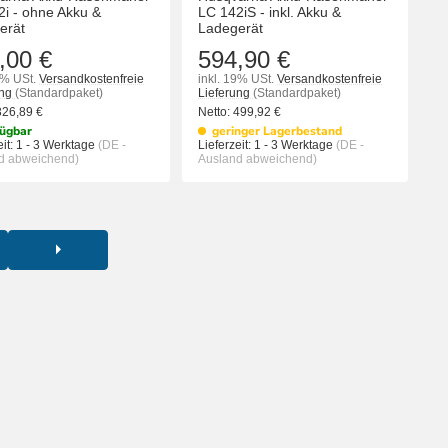
2i - ohne Akku &
LC 142iS - inkl. Akku &
erät
Ladegerät
,00 €
594,90 €
9% USt.
Versandkostenfreie
inkl. 19% USt.
Versandkostenfreie
ung
(Standardpaket)
Lieferung
(Standardpaket)
326,89
€
Netto:
499,92
€
ügbar
geringer Lagerbestand
it:
1 - 3 Werktage
(DE -
Lieferzeit:
1 - 3 Werktage
(DE -
d abweichend)
Ausland abweichend)
KORB
IN DEN WARENKORB
IN DEN WA