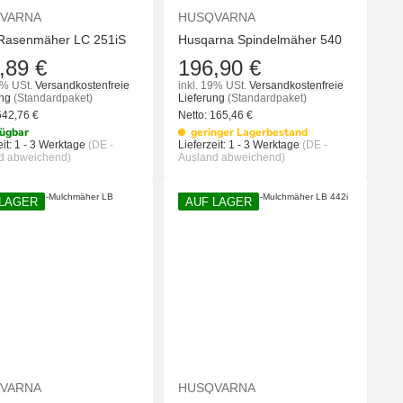
VARNA
HUSQVARNA
Rasenmäher LC 251iS
Husqarna Spindelmäher 540
,89 €
196,90 €
9% USt.
Versandkostenfreie
inkl. 19% USt.
Versandkostenfreie
ung
(Standardpaket)
Lieferung
(Standardpaket)
542,76
€
Netto:
165,46
€
ügbar
geringer Lagerbestand
it:
1 - 3 Werktage
(DE -
Lieferzeit:
1 - 3 Werktage
(DE -
d abweichend)
Ausland abweichend)
 LAGER
AUF LAGER
KORB
IN DEN WARENKORB
IN DEN WA
VARNA
HUSQVARNA