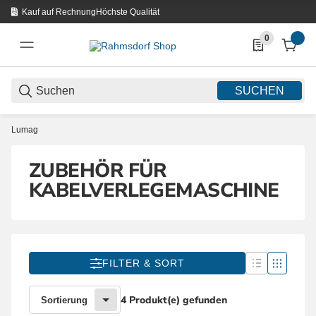
Kauf auf Rechnung
Höchste Qualität
0
0 Produkte in d
SUCHEN
Lumag
ZUBEHÖR FÜR
KABELVERLEGEMASCHINE
FILTER & SORT
4 Produkt(e) gefunden
Sortierung