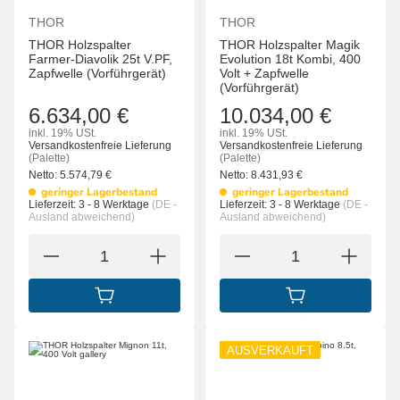
THOR
THOR
THOR Holzspalter
THOR Holzspalter Magik
Farmer-Diavolik 25t V.PF,
Evolution 18t Kombi, 400
Zapfwelle (Vorführgerät)
Volt + Zapfwelle
(Vorführgerät)
6.634,00 €
10.034,00 €
inkl. 19% USt.
inkl. 19% USt.
Versandkostenfreie Lieferung
Versandkostenfreie Lieferung
(Palette)
(Palette)
Netto:
5.574,79
€
Netto:
8.431,93
€
geringer Lagerbestand
geringer Lagerbestand
Lieferzeit:
3 - 8 Werktage
(DE -
Lieferzeit:
3 - 8 Werktage
(DE -
Ausland abweichend)
Ausland abweichend)
IN DEN WARENKORB
IN DEN WARENK
AUSVERKAUFT