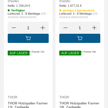
(Palette)
(Palette)
Netto:
1.709,24
€
Netto:
1.877,31
€
Verfügbar
geringer Lagerbestand
Lieferzeit:
3 - 8 Werktage
(DE -
Lieferzeit:
3 - 8 Werktage
(DE -
Ausland abweichend)
Ausland abweichend)
IN DEN WARENKORB
IN DEN WARENK
AUF LAGER
AUF LAGER
THOR
THOR
THOR Holzspalter Farmer
THOR Holzspalter Farmer
13t, Zapfwelle
18t, Zapfwelle