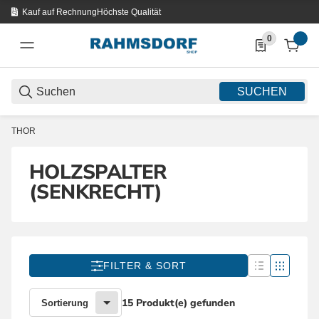
Kauf auf Rechnung
Höchste Qualität
0
0 Produkte in d
SUCHEN
THOR
HOLZSPALTER
(SENKRECHT)
FILTER & SORT
15 Produkt(e) gefunden
Sortierung