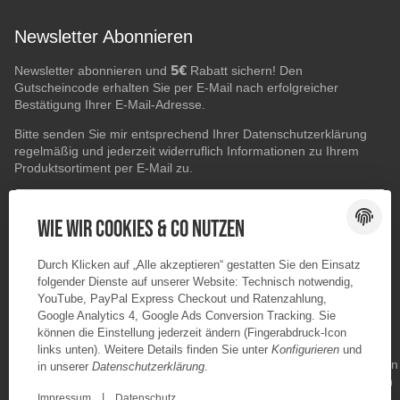
Newsletter Abonnieren
5€
Newsletter abonnieren und
Rabatt sichern! Den
Gutscheincode erhalten Sie per E-Mail nach erfolgreicher
Bestätigung Ihrer E-Mail-Adresse.
Bitte senden Sie mir entsprechend Ihrer
Datenschutzerklärung
regelmäßig und jederzeit widerruflich Informationen zu Ihrem
Produktsortiment per E-Mail zu.
E-Mail-Adresse
ABONNIEREN
Wie wir Cookies & Co nutzen
Durch Klicken auf „Alle akzeptieren“ gestatten Sie den Einsatz
folgender Dienste auf unserer Website: Technisch notwendig,
YouTube, PayPal Express Checkout und Ratenzahlung,
Google Analytics 4, Google Ads Conversion Tracking. Sie
können die Einstellung jederzeit ändern (Fingerabdruck-Icon
links unten). Weitere Details finden Sie unter
Konfigurieren
und
in unserer
Datenschutzerklärung
.
|
Impressum
Datenschutz