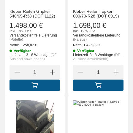
Kleber Reifen Gripker
Kleber Reifen Topker
540/65-R38 (DOT 1122)
600/70-R28 (DOT 0919)
1.498,00 €
1.698,00 €
inkl. 19% USt.
inkl. 19% USt.
Versandkostenfreie Lieferung
Versandkostenfreie Lieferung
(Palette)
(Palette)
Netto:
1.258,82
€
Netto:
1.426,89
€
Verfügbar
Verfügbar
Lieferzeit:
3 - 8 Werktage
(DE -
Lieferzeit:
3 - 8 Werktage
(DE -
Ausland abweichend)
Ausland abweichend)
IN DEN WARENKORB
IN DEN WARENK