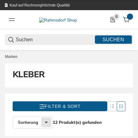
Kauf auf Rechnung
Höchste Qualität
0
0 Produkte in d
SUCHEN
Marken
KLEBER
FILTER & SORT
12 Produkt(e) gefunden
Sortierung